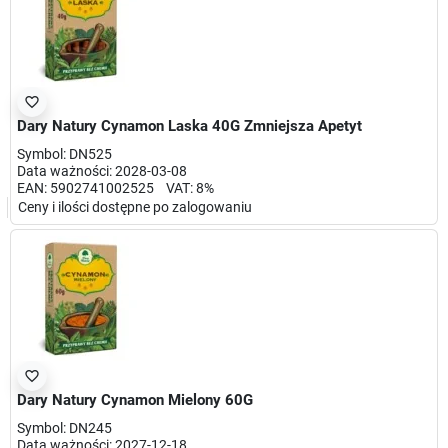
favorite_border
Dary Natury Cynamon Laska 40G Zmniejsza Apetyt
Symbol: DN525
Data ważności: 2028-03-08
EAN: 5902741002525 VAT: 8%
Ceny i ilości dostępne po zalogowaniu
favorite_border
Dary Natury Cynamon Mielony 60G
Symbol: DN245
Data ważności: 2027-12-18