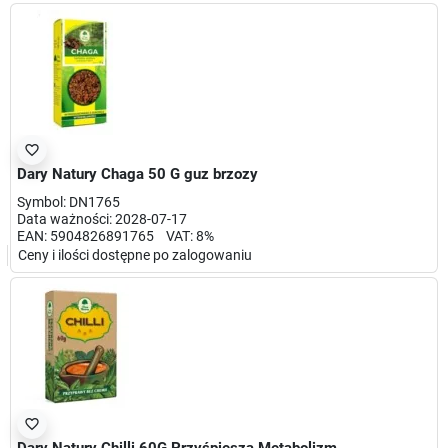
favorite_border
Dary Natury Chaga 50 G guz brzozy
Symbol: DN1765
Data ważności: 2028-07-17
EAN: 5904826891765 VAT: 8%
Ceny i ilości dostępne po zalogowaniu
favorite_border