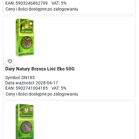
EAN: 5903246862799 VAT: 5%
Ceny i ilości dostępne po zalogowaniu
favorite_border
Dary Natury Brzoza Liść Eko 50G
Symbol: DN185
Data ważności: 2028-04-17
EAN: 5902741004185 VAT: 5%
Ceny i ilości dostępne po zalogowaniu