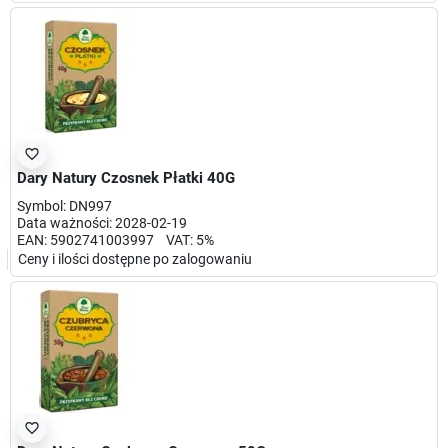
favorite_border
Dary Natury Czosnek Płatki 40G
Symbol: DN997
Data ważności: 2028-02-19
EAN: 5902741003997 VAT: 5%
Ceny i ilości dostępne po zalogowaniu
favorite_border