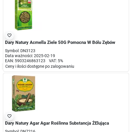
favorite_border
Dary Natury Acmella Ziele 50G Pomocna W Bólu Zębów
Symbol: DN3123
Data ważności: 2025-02-19
EAN: 5903246863123 VAT: 5%
Ceny i ilości dostępne po zalogowaniu
favorite_border
Dary Natury Agar Agar Roślinna Substancja ŻElująca
Symbol: DN7216