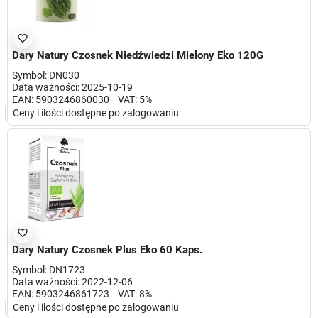
favorite_border
Dary Natury Czosnek Niedźwiedzi Mielony Eko 120G
Symbol: DN030
Data ważności: 2025-10-19
EAN: 5903246860030 VAT: 5%
Ceny i ilości dostępne po zalogowaniu
favorite_border
Dary Natury Czosnek Plus Eko 60 Kaps.
Symbol: DN1723
Data ważności: 2022-12-06
EAN: 5903246861723 VAT: 8%
Ceny i ilości dostępne po zalogowaniu