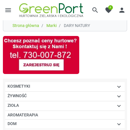
0
menu
search
favorite
person
Strona główna
Marki
DARY NATURY

KOSMETYKI

ŻYWNOŚĆ

ZIOŁA
AROMATERAPIA

DOM