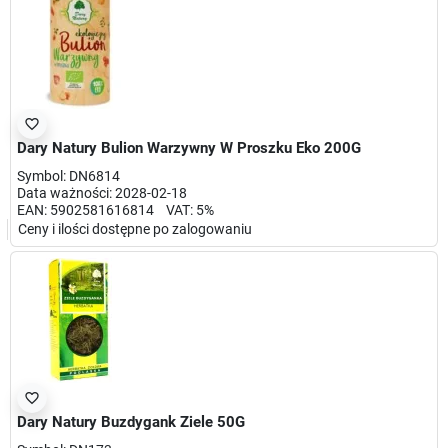
favorite_border
Dary Natury Bulion Warzywny W Proszku Eko 200G
Symbol: DN6814
Data ważności: 2028-02-18
EAN: 5902581616814 VAT: 5%
Ceny i ilości dostępne po zalogowaniu
favorite_border
Dary Natury Buzdygank Ziele 50G