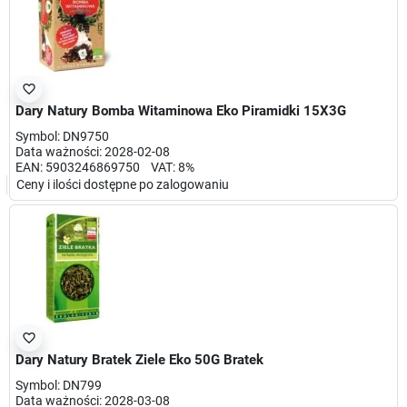
favorite_border
Dary Natury Bomba Witaminowa Eko Piramidki 15X3G
Symbol: DN9750
Data ważności: 2028-02-08
EAN: 5903246869750 VAT: 8%
Ceny i ilości dostępne po zalogowaniu
favorite_border
Dary Natury Bratek Ziele Eko 50G Bratek
Symbol: DN799
Data ważności: 2028-03-08