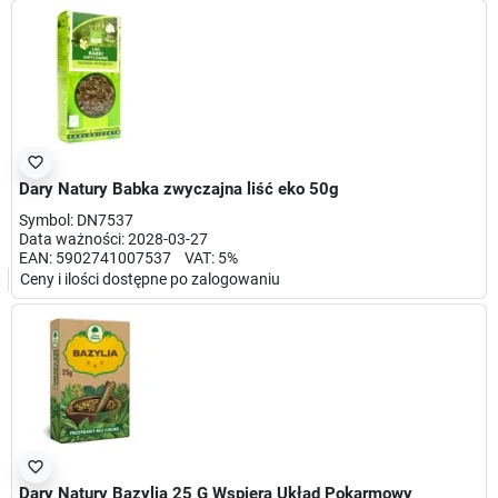
favorite_border
Dary Natury Babka zwyczajna liść eko 50g
Symbol: DN7537
Data ważności: 2028-03-27
EAN: 5902741007537 VAT: 5%
Ceny i ilości dostępne po zalogowaniu
favorite_border
Dary Natury Bazylia 25 G Wspiera Układ Pokarmowy