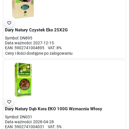
favorite_border
Dary Natury Czystek Eko 25X2G
Symbol: DN895
Data ważności: 2027-12-15
EAN: 5902741004895 VAT: 8%
Ceny i ilości dostępne po zalogowaniu
favorite_border
Dary Natury Dąb Kora EKO 100G Wzmacnia Włosy
Symbol: DN031
Data ważności: 2028-04-28
EAN: 5902741004031 VAT: 5%