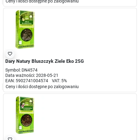
Ceny i ilości dostępne po zalogowaniu
favorite_border
Dary Natury Bluszczyk Ziele Eko 25G
Symbol: DN4574
Data ważności: 2028-05-21
EAN: 5902741004574 VAT: 5%
Ceny i ilości dostępne po zalogowaniu
favorite_border