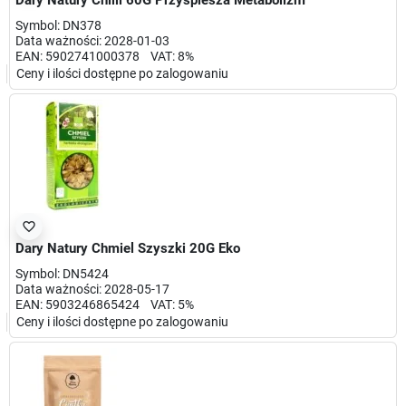
Dary Natury Chilli 60G Przyśpiesza Metabolizm
Symbol: DN378
Data ważności: 2028-01-03
EAN: 5902741000378 VAT: 8%
Ceny i ilości dostępne po zalogowaniu
favorite_border
Dary Natury Chmiel Szyszki 20G Eko
Symbol: DN5424
Data ważności: 2028-05-17
EAN: 5903246865424 VAT: 5%
Ceny i ilości dostępne po zalogowaniu