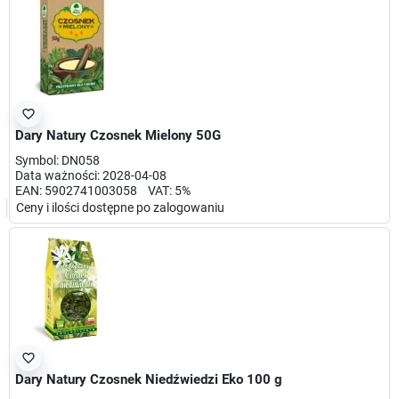
favorite_border
Dary Natury Czosnek Mielony 50G
Symbol: DN058
Data ważności: 2028-04-08
EAN: 5902741003058 VAT: 5%
Ceny i ilości dostępne po zalogowaniu
favorite_border
Dary Natury Czosnek Niedźwiedzi Eko 100 g