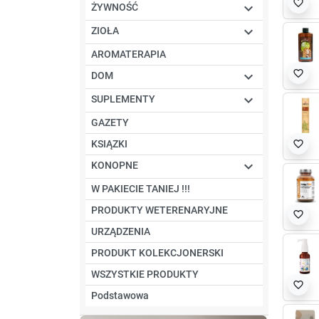
favorite_border

ŻYWNOŚĆ

ZIOŁA
AROMATERAPIA
favorite_border

DOM

SUPLEMENTY
GAZETY
KSIĄZKI
favorite_border

KONOPNE
W PAKIECIE TANIEJ !!!
PRODUKTY WETERENARYJNE
favorite_border
URZĄDZENIA
PRODUKT KOLEKCJONERSKI
WSZYSTKIE PRODUKTY
favorite_border
Podstawowa