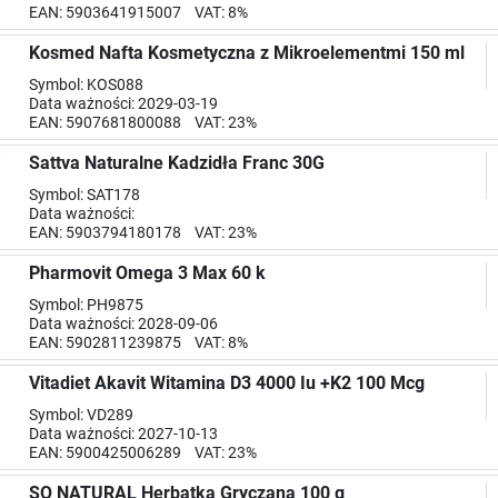
EAN: 5903641915007 VAT: 8%
Kosmed Nafta Kosmetyczna z Mikroelementmi 150 ml
Symbol: KOS088
Data ważności: 2029-03-19
EAN: 5907681800088 VAT: 23%
Sattva Naturalne Kadzidła Franc 30G
Symbol: SAT178
Data ważności:
EAN: 5903794180178 VAT: 23%
Pharmovit Omega 3 Max 60 k
Symbol: PH9875
Data ważności: 2028-09-06
EAN: 5902811239875 VAT: 8%
Vitadiet Akavit Witamina D3 4000 Iu +K2 100 Mcg
Symbol: VD289
Data ważności: 2027-10-13
EAN: 5900425006289 VAT: 23%
SO NATURAL Herbatka Gryczana 100 g