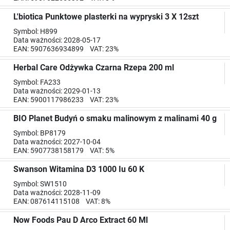
L'biotica Punktowe plasterki na wypryski 3 X 12szt
Symbol: H899
Data ważności: 2028-05-17
EAN: 5907636934899 VAT: 23%
Herbal Care Odżywka Czarna Rzepa 200 ml
Symbol: FA233
Data ważności: 2029-01-13
EAN: 5900117986233 VAT: 23%
BIO Planet Budyń o smaku malinowym z malinami 40 g
Symbol: BP8179
Data ważności: 2027-10-04
EAN: 5907738158179 VAT: 5%
Swanson Witamina D3 1000 Iu 60 K
Symbol: SW1510
Data ważności: 2028-11-09
EAN: 087614115108 VAT: 8%
Now Foods Pau D Arco Extract 60 Ml