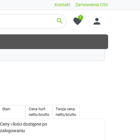
Kontakt
Zamówienia CSV
0
favorite
person
search
Stan:
Cena hurt
Twoja cena
netto/brutto
netto/brutto
Ceny i ilości dostępne po
zalogowaniu