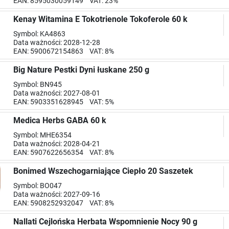
EAN: 8595030059149 VAT: 23%
Kenay Witamina E Tokotrienole Tokoferole 60 k
Symbol: KA4863
Data ważności: 2028-12-28
EAN: 5900672154863 VAT: 8%
Big Nature Pestki Dyni łuskane 250 g
Symbol: BN945
Data ważności: 2027-08-01
EAN: 5903351628945 VAT: 5%
Medica Herbs GABA 60 k
Symbol: MHE6354
Data ważności: 2028-04-21
EAN: 5907622656354 VAT: 8%
Bonimed Wszechogarniające Ciepło 20 Saszetek
Symbol: BO047
Data ważności: 2027-09-16
EAN: 5908252932047 VAT: 8%
Nallati Cejlońska Herbata Wspomnienie Nocy 90 g