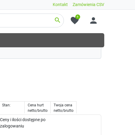
Kontakt
Zamówienia CSV
0
favorite
person
search
Stan:
Cena hurt
Twoja cena
netto/brutto
netto/brutto
Ceny i ilości dostępne po
zalogowaniu