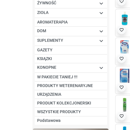
favorite_border

ŻYWNOŚĆ

ZIOŁA
AROMATERAPIA
favorite_border

DOM

SUPLEMENTY
GAZETY
KSIĄZKI
favorite_border

KONOPNE
W PAKIECIE TANIEJ !!!
PRODUKTY WETERENARYJNE
favorite_border
URZĄDZENIA
PRODUKT KOLEKCJONERSKI
WSZYSTKIE PRODUKTY
favorite_border
Podstawowa