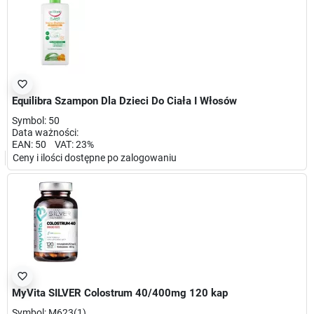
favorite_border
Equilibra Szampon Dla Dzieci Do Ciała I Włosów
Symbol: 50
Data ważności:
EAN: 50 VAT: 23%
Ceny i ilości dostępne po zalogowaniu
favorite_border
MyVita SILVER Colostrum 40/400mg 120 kap
Symbol: M623(1)