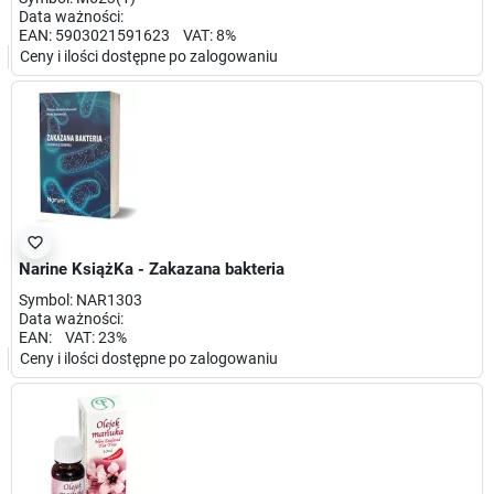
Data ważności:
EAN: 5903021591623 VAT: 8%
Ceny i ilości dostępne po zalogowaniu
favorite_border
Narine KsiążKa - Zakazana bakteria
Symbol: NAR1303
Data ważności:
EAN: VAT: 23%
Ceny i ilości dostępne po zalogowaniu