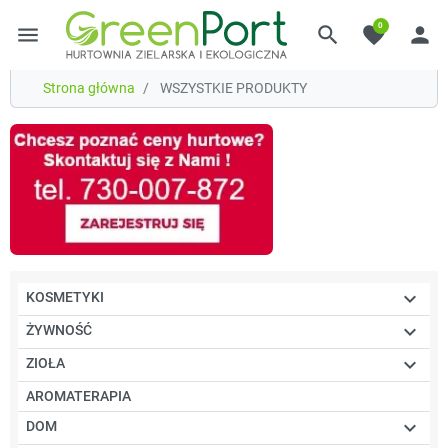
0
menu
search
favorite
person
Strona główna
WSZYSTKIE PRODUKTY

KOSMETYKI

ŻYWNOŚĆ

ZIOŁA
AROMATERAPIA

DOM