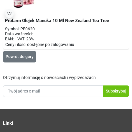
favorite_border
Profarm Olejek Manuka 10 Ml New Zealand Tea Tree
Symbol: PF0620
Data ważności:
EAN: VAT: 23%
Ceny i ilości dostępne po zalogowaniu
Powrót do góry
Otrzymuj informację o nowościach i wyprzedażach
Linki