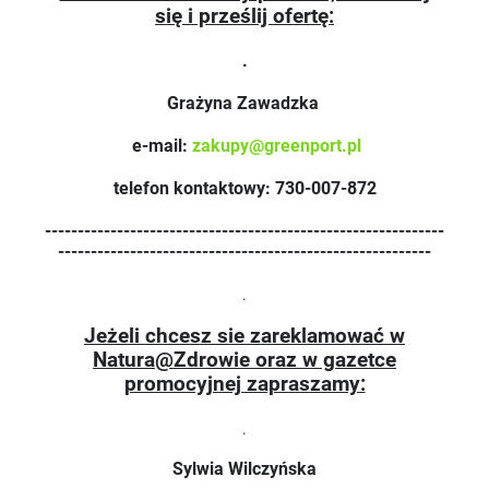
się i prześlij ofertę:
.
Grażyna Zawadzka
e-mail:
zakupy@greenport.pl
telefon kontaktowy: 730-007-872
-------------------------------------------------------------
---------------------------------------------------------
.
Jeżeli chcesz sie zareklamować w
Natura@Zdrowie oraz w gazetce
promocyjnej zapraszamy:
.
Sylwia Wilczyńska