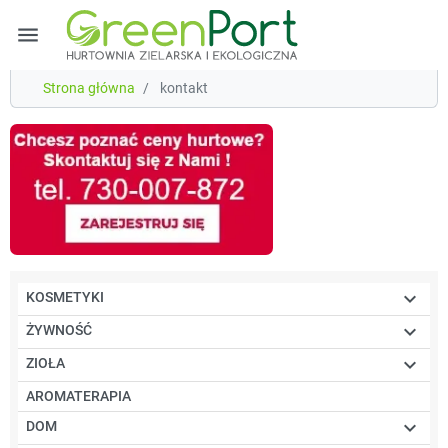
menu
Strona główna
kontakt

KOSMETYKI

ŻYWNOŚĆ

ZIOŁA
AROMATERAPIA

DOM