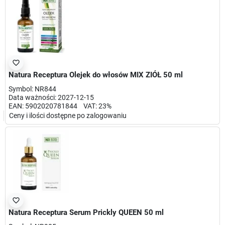
favorite_border
Natura Receptura Olejek do włosów MIX ZIÓŁ 50 ml
Symbol: NR844
Data ważności: 2027-12-15
EAN: 5902020781844 VAT: 23%
Ceny i ilości dostępne po zalogowaniu
favorite_border
Natura Receptura Serum Prickly QUEEN 50 ml