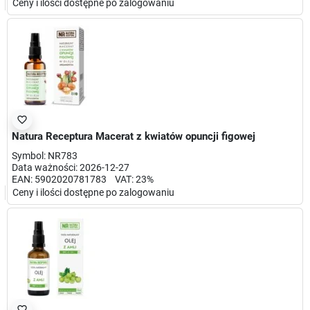
Ceny i ilości dostępne po zalogowaniu
favorite_border
Natura Receptura Macerat z kwiatów opuncji figowej
Symbol: NR783
Data ważności: 2026-12-27
EAN: 5902020781783 VAT: 23%
Ceny i ilości dostępne po zalogowaniu
favorite_border