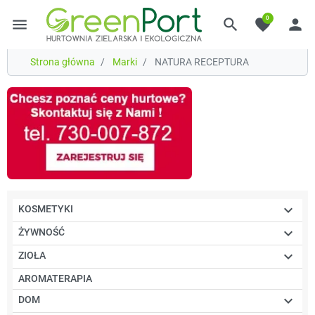
0
menu
search
favorite
person
Strona główna
Marki
NATURA RECEPTURA

KOSMETYKI

ŻYWNOŚĆ

ZIOŁA
AROMATERAPIA

DOM