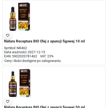
favorite_border
Natura Receptura BIO Olej z opuncji figowej 10 ml
Symbol: NR462
Data ważności: 2027-12-15
EAN: 5902020781462 VAT: 23%
Ceny i ilości dostępne po zalogowaniu
favorite_border
Natura Receptura BIO Olej z opuncji figowej 50 ml