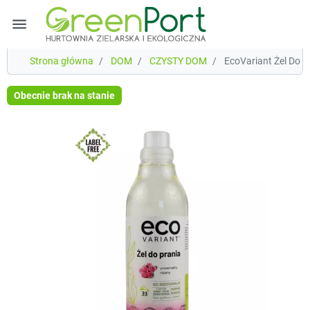
menu
Strona główna
DOM
CZYSTY DOM
EcoVariant Żel Do P
Obecnie brak na stanie