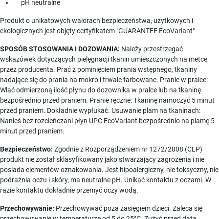
pH neutralne
Produkt o unikatowych walorach bezpieczeństwa, użytkowych i
ekologicznych jest objęty certyfikatem "GUARANTEE EcoVariant"
SPOSÓB STOSOWANIA I DOZOWANIA:
Należy przestrzegać
wskazówek dotyczących pielęgnacji tkanin umieszczonych na metce
przez producenta. Prać z pominięciem prania wstępnego, tkaniny
nadające się do prania na mokro i trwale farbowane. Pranie w pralce:
Wlać odmierzoną ilość płynu do dozownika w pralce lub na tkaninę
bezpośrednio przed praniem. Pranie ręczne: Tkaninę namoczyć 5 minut
przed praniem. Dokładnie wypłukać. Usuwanie plam na tkaninach:
Nanieś bez rozcieńczani płyn UPC EcoVariant bezpośrednio na plamę 5
minut przed praniem.
Bezpieczeństwo:
Zgodnie z Rozporządzeniem nr 1272/2008 (CLP)
produkt nie został sklasyfikowany jako stwarzający zagrożenia i nie
posiada elementów oznakowania. Jest hipoalergiczny, nie toksyczny, nie
podrażnia oczu i skóry, ma neutralne pH. Unikać kontaktu z oczami. W
razie kontaktu dokładnie przemyć oczy wodą.
Przechowywanie:
Przechowywać poza zasięgiem dzieci. Zaleca się
przechowywanie w temperaturze od 5 do 25°C. Zużyć przed datą