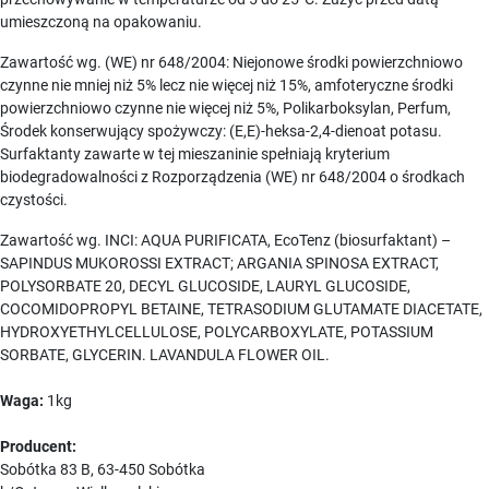
umieszczoną na opakowaniu.
Zawartość wg. (WE) nr 648/2004: Niejonowe środki powierzchniowo
czynne nie mniej niż 5% lecz nie więcej niż 15%, amfoteryczne środki
powierzchniowo czynne nie więcej niż 5%, Polikarboksylan, Perfum,
Środek konserwujący spożywczy: (E,E)-heksa-2,4-dienoat potasu.
Surfaktanty zawarte w tej mieszaninie spełniają kryterium
biodegradowalności z Rozporządzenia (WE) nr 648/2004 o środkach
czystości.
Zawartość wg. INCI: AQUA PURIFICATA, EcoTenz (biosurfaktant) –
SAPINDUS MUKOROSSI EXTRACT; ARGANIA SPINOSA EXTRACT,
POLYSORBATE 20, DECYL GLUCOSIDE, LAURYL GLUCOSIDE,
COCOMIDOPROPYL BETAINE, TETRASODIUM GLUTAMATE DIACETATE,
HYDROXYETHYLCELLULOSE, POLYCARBOXYLATE, POTASSIUM
SORBATE, GLYCERIN. LAVANDULA FLOWER OIL.
Waga:
1kg
Producent:
Sobótka 83 B, 63-450 Sobótka