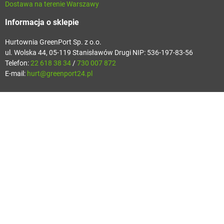
Dostawa na terenie Warszawy
Informacja o sklepie
Hurtownia GreenPort Sp. z o.o.
ul. Wolska 44, 05-119 Stanisławów Drugi NIP: 536-197-83-56
Telefon:
22 618 38 34
/
730 007 872
E-mail:
hurt@greenport24.pl