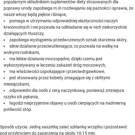
popularnym składnikiem suplementów diety stosowanych dla
poprawy urody zapobiega m.in rozdwajaniu się paznokci i sprawia, że
nasze włosy będą piękne i lśniące,
pomaga w utrzymaniu odpowiedniej elastyczności naczyń
krwionośnych i nie pozwala na odkładanie się w nich niekorzystnie
działających tłuszczy,
zapobiega wystąpieniu przedwczesnych oznak starzenia skóry,
silnie działanie przeciwutleniające, co pozwala na walkę na
wolnymi rodnikami,
ma lekkie działanie moczopędne, dzięki czemu jest
wykorzystywany w leczeniu zakażeń dróg moczowych,
ma właściwości uspokajające i przeciwdrgawkowe,
jest stosowany przez kobiety zmagające się z obfitymi
miesiączkami,
odpowiedni dla osób z cerą naczynkową, ponieważ zmniejsza
ryzyko ich pękania,
łagodzi nieprzyjemne objawy u osób cierpiących na nadmierną
potliwość stóp.
Sposób użycia: Jedną saszetkę zalać szklanką wrzątku i pozostawić
pod przykryciem do zaparzenia na około 10-15 min.