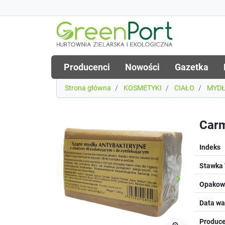
Producenci
Nowości
Gazetka
Strona główna
KOSMETYKI
CIAŁO
MYD
Carm
Indeks
Stawka
keyboard_arrow_left
keyboard_arrow_right
Poprzedni
Następny
Opakowa
Data wa
Produce