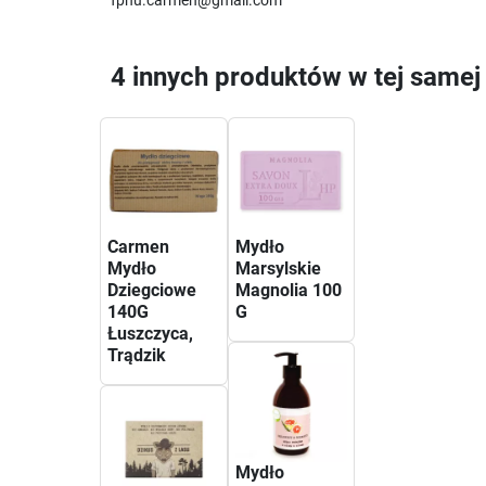
fphu.carmen@gmail.com
4 innych produktów w tej samej 
Carmen
Mydło
Mydło
Marsylskie
Dziegciowe
Magnolia 100
140G
G
Łuszczyca,
Trądzik
Mydło