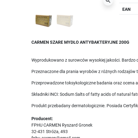
zoom_in
EAN
CARMEN SZARE MYDŁO ANTYBAKTERYJNE 200G
Wyprodukowano z surowców wysokiej jakości. Bardzo do
Przeznaczone dla prania wyrobów z różnych rodzajów tka
Przeprowadzone toksykologiczne badania oraz ocena ak
Składniki INCI: Sodium Salts of fatty acids of natural f
Produkt przebadany dermatologicznie. Posiada Certyfi
Producent:
FPHU CARMEN Ryszard Gronek
32-431 Stróża, 493