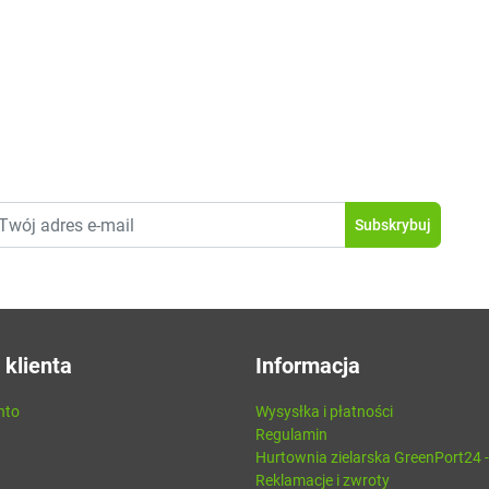
 klienta
Informacja
nto
Wysysłka i płatności
Regulamin
Hurtownia zielarska GreenPort24 
Reklamacje i zwroty