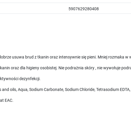
5907629280408
brze usuwa brud z tkanin oraz intensywnie się pieni. Mniej rozmaka w 
nin oraz dla higieny osobistej. Nie podrażnia skóry , nie wywołuje podr
tywności dezynfekcji.
ats and oils, Aqua, Sodium Carbonate, Sodium Chloride, Tetrasodium EDTA, 
kat EAC.