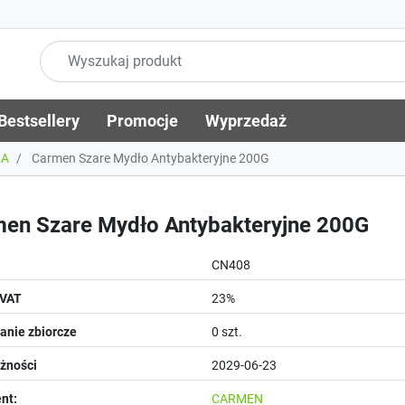
Bestsellery
Promocje
Wyprzedaż
ŁA
Carmen Szare Mydło Antybakteryjne 200G
en Szare Mydło Antybakteryjne 200G
CN408
 VAT
23%
nie zbiorcze
0 szt.
żności
2029-06-23
nt:
CARMEN