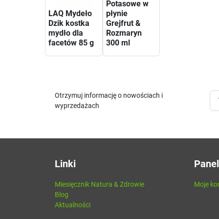
Potasowe w
LAQ Mydeło
płynie
Dzik kostka
Grejfrut &
mydło dla
Rozmaryn
facetów 85 g
300 ml
Otrzymuj informację o nowościach i
wyprzedażach
Linki
Panel
Miesięcznik Natura & Zdrowie
Moje ko
Blog
Aktualności