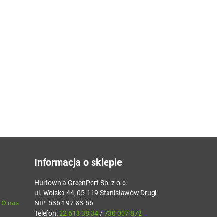
Informacja o sklepie
Hurtownia GreenPort Sp. z o.o.
ul. Wolska 44, 05-119 Stanisławów Drugi
- O nas
NIP: 536-197-83-56
Telefon:
22 618 38 34
/
730 007 872