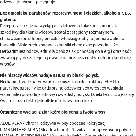
odżywia je, chroni i pielęgnuje
Bez amoniaku, parabenów, rezorcyny, metali ciężkich, alkoholu, SLS,
glutenu.
Receptura bazuje na wyciągach ziołowych i białkach, amoniak
szkodliwy dla tkanki włosów został zastąpiony rozmarynem,
chinowcem oraz łupiną orzecha włoskiego, aby łagodnie uwalniać
barwnik. Silnie zredukowane składniki chemiczne powodują, że
Herbatint jest odpowiedni dla osób ze skłonnością do alergii oraz osób
zwracających szczególną uwagę na bezpieczeństwo i dobrą kondycję
włosów.
Nie niszczy włosów, nadaje naturalny blask i połysk.
Herbatint trwale barwi włosy nie niszcząc ich struktury. Efekt to
naturalny, subtelny kolor ,który na odżywionych włosach wygląda
wspaniale i powoduje zdrowy i świetlisty połysk. Dzięki temu czujesz się
świetnie bez efektu jednolicie ufarbowanego hełmu.
Organiczne wyciągi z ziół, które pielęgnują twoje włosy:
ALOE VERA - Chroni i odżywia włosy podczas koloryzacji
LIMNANTHES ALBA (Meadowfoam) - Nawilża i nadaje włosom połysk