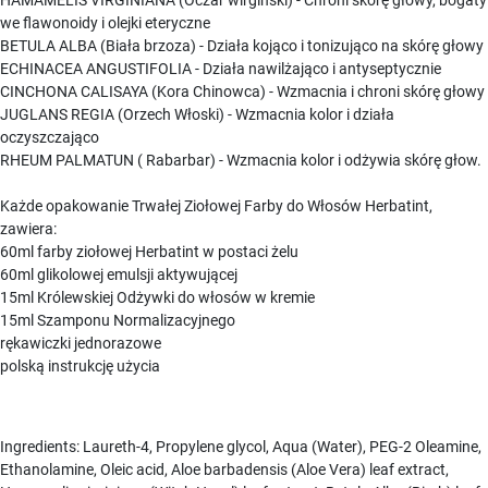
HAMAMELIS VIRGINIANA (Oczar wirgiński) - Chroni skórę głowy, bogaty
we flawonoidy i olejki eteryczne
BETULA ALBA (Biała brzoza) - Działa kojąco i tonizująco na skórę głowy
ECHINACEA ANGUSTIFOLIA - Działa nawilżająco i antyseptycznie
CINCHONA CALISAYA (Kora Chinowca) - Wzmacnia i chroni skórę głowy
JUGLANS REGIA (Orzech Włoski) - Wzmacnia kolor i działa
oczyszczająco
RHEUM PALMATUN ( Rabarbar) - Wzmacnia kolor i odżywia skórę głow.
Każde opakowanie Trwałej Ziołowej Farby do Włosów Herbatint,
zawiera:
60ml farby ziołowej Herbatint w postaci żelu
60ml glikolowej emulsji aktywującej
15ml Królewskiej Odżywki do włosów w kremie
15ml Szamponu Normalizacyjnego
rękawiczki jednorazowe
polską instrukcję użycia
Ingredients: Laureth-4, Propylene glycol, Aqua (Water), PEG-2 Oleamine,
Ethanolamine, Oleic acid, Aloe barbadensis (Aloe Vera) leaf extract,