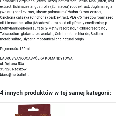
Hamamelis virginiana (Witch Hazel) leaf extract, Betula Alba (Birch) leaf
extract, Echinacea angustifolia (Echinacea) root extract, Juglans regia
(Walnut) shell extract, Rheum palmatum (Rhubarb) root extract,
Cinchona calisaya (Cinchona) bark extract, PEG-75 meadowfoam seed
oil, Limnanthes alba (Meadowfoam) seed oil, pPhenylenediamine, p-
Methylaminophenol sulfate, 2-Methylresorcinol, 4-Chlororesorcinol,
Tetrasodium glutamate diacetate, Cetrimonium chloride, Sodium
metabisulfite, Glycerin. * botanical and natural origin
Pojemność: 150ml
LAURUS SANOJCASPÓŁKA KOMANDYTOWA
ul. Rejtana 53a
35-326 Rzeszów
biuro@herbatint.pl
4 innych produktów w tej samej kategorii: