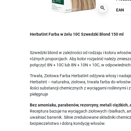
zoom_in
EAN
Herbatint Farba w żelu 10C Szwedzki Blond 150 ml
Szwedzki blond w zależności od rodzaju i koloru włos
różnych proporcjach. Aby kolor rozjaśnić należy zmiesza
połączyć 8N + 10C lub 8N + 10N + 10C, w odpowiednich
Trwała, Ziołowa Farba Herbatint odżywia włosy i nadaje 
Herbatint – naturalna, ziołowa, trwała farba do włosów
ilości substancji chemicznych z wyciągami roślinnymi i zi
pielęgnuje
Bez amoniaku, parabenów, rezorcyny, metali ciężkich, 
Receptura bazuje na wyciągach ziołowych i białkach, a
uwalniać barwnik. Silnie zredukowane składniki chemic
bezpieczeństwo i dobrą kondycję włosów.