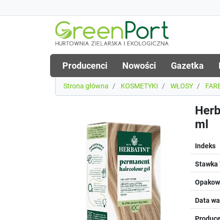
Producenci
Nowości
Gazetka
Strona główna
KOSMETYKI
WŁOSY
FAR
Herb
ml
Indeks
Stawka
Opakowa
Data wa
Produce