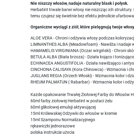
Nie niszczy włosów, nadaje naturalny blask i połysk.
Herbatint trwale barwi włosy nie niszcząc ich struktury.
temu czujesz się świetnie bez efektu jednolicie ufarbo
Organiczne wyciągi z ziół, które pielęgnują twoje włosy
ALOE VERA - Chroni i odżywia włosy podczas koloryzacj
LIMNANTHES ALBA (Meadowfoam) - Nawilża i nadaje 
HAMAMELIS VIRGINIANA (Oczar wirgiński) - Chroni skórę
BETULA ALBA (Biała brzoza) - Działa kojąco i tonizując
ECHINACEA ANGUSTIFOLIA - Działa nawilżająco i antys
CINCHONA CALISAYA (Kora Chinowca) - Wzmacnia i chr
JUGLANS REGIA (Orzech Włoski) - Wzmacnia kolor i dzi
RHEUM PALMATUN ( Rabarbar) - Wzmacnia kolor i odży
Każde opakowanie Trwałej Ziołowej Farby do Włosów He
60ml farby ziołowej Herbatint w postaci żelu
60ml glikolowej emulsji aktywującej
15ml Królewskiej Odżywki do włosów w kremie
15ml Szamponu Normalizacyjnego
rękawiczki jednorazowe
polską instrukcję użycia