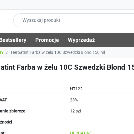
Bestsellery
Promocje
Wyprzedaż
BY
Herbatint Farba w żelu 10C Szwedzki Blond 150 ml
atint Farba w żelu 10C Szwedzki Blond 1
HT122
 VAT
23%
nie zbiorcze
12 szt.
żności
nt:
HERBATINT