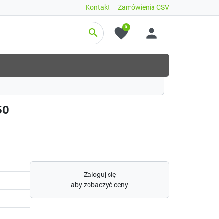
Kontakt
Zamówienia CSV
0
favorite
person
search
50
Zaloguj się
aby zobaczyć ceny