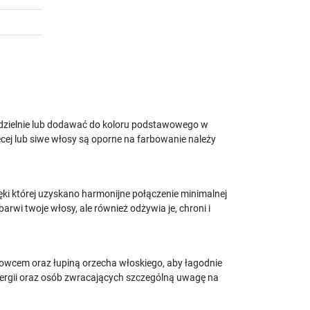
odzielnie lub dodawać do koloru podstawowego w
ęcej lub siwe włosy są oporne na farbowanie należy
ięki której uzyskano harmonijne połączenie minimalnej
barwi twoje włosy, ale również odżywia je, chroni i
nowcem oraz łupiną orzecha włoskiego, aby łagodnie
alergii oraz osób zwracających szczególną uwagę na