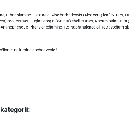
e, Ethanolamine, Oleic acid, Aloe barbadensis (Aloe vera) leaf extract, Ha
nacea) root extract, Juglans regia (Walnut) shell extract, Rheum palmatum
pAminophenol, p-Phenylenediamine, 1,5-Naphthalenediol, Tetrasodium gl
ślinne i naturalne pochodzenie !
kategorii: