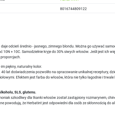
8016744809122
ów daje odcień średnio - jasnego, zimnego blondu. Można go używać sam
ć 10N + 10C. Samodzielnie kryje do 30% siwych włosów. Jeśli jest ich wi
 proporcjach.
im piękny, naturalny kolor.
. 40 lat doświadczenia pozwoliło na opracowanie unikalnej receptury, dz
ołowymi. Efektem jest farba do włosów, która nie tylko łagodnie i trwale 
alkoholu, SLS, glutenu.
moniak szkodliwy dla tkanki włosów został zastąpiony rozmarynem, chi
zne powodują, że Herbatint jest odpowiedni dla osób ze skłonnością do 