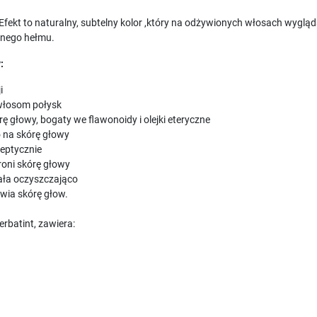
 Efekt to naturalny, subtelny kolor ,który na odżywionych włosach wygląd
wanego hełmu.
:
i
włosom połysk
 głowy, bogaty we flawonoidy i olejki eteryczne
o na skórę głowy
eptycznie
oni skórę głowy
ała oczyszczająco
wia skórę głow.
rbatint, zawiera: