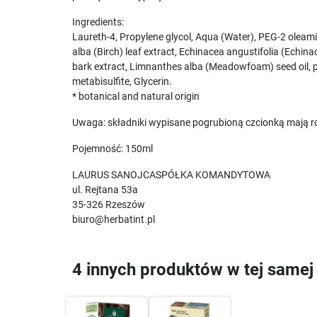
Ingredients:
Laureth-4, Propylene glycol, Aqua (Water), PEG-2 oleamin
alba (Birch) leaf extract, Echinacea angustifolia (Echi
bark extract, Limnanthes alba (Meadowfoam) seed oil, 
metabisulfite, Glycerin.
* botanical and natural origin
Uwaga: składniki wypisane pogrubioną czcionką mają ro
Pojemność: 150ml
LAURUS SANOJCASPÓŁKA KOMANDYTOWA
ul. Rejtana 53a
35-326 Rzeszów
biuro@herbatint.pl
4 innych produktów w tej samej 