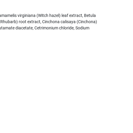
mamelis virginiana (Witch hazel) leaf extract, Betula
 (Rhubarb) root extract, Cinchona calisaya (Cinchona)
utamate diacetate, Cetrimonium chloride, Sodium