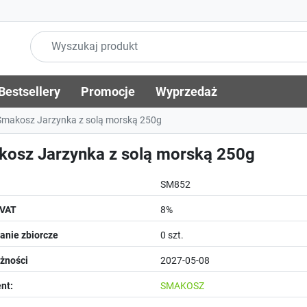
Bestsellery
Promocje
Wyprzedaż
makosz Jarzynka z solą morską 250g
osz Jarzynka z solą morską 250g
SM852
 VAT
8%
nie zbiorcze
0 szt.
żności
2027-05-08
nt:
SMAKOSZ