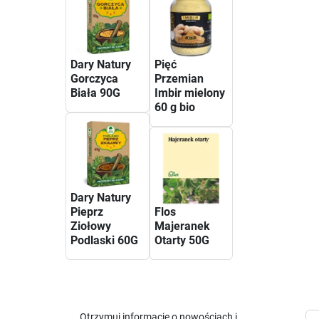
Dary Natury
Pięć
Gorczyca
Przemian
Biała 90G
Imbir mielony
60 g bio
Dary Natury
Pieprz
Flos
Ziołowy
Majeranek
Podlaski 60G
Otarty 50G
Otrzymuj informację o nowościach i