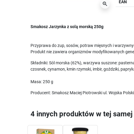
EAN
zoom_in
Smakosz Jarzynka z solą morską 250g
Przyprawa do zup, sosów, potraw mięsnych i warzywn
Produkt nie zawiera organizmów modyfikowanych genet
Składniki: Sól morska (62%), warzywa suszone: pasternak
czosnek, cynamon, kmin rzymski, imbir, goździki, papryk
Masa: 250 g
Producent: Smakosz Maciej Piotrowski ul. Wojska Polsk
4 innych produktów w tej samej 