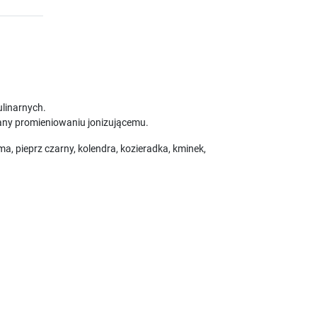
linarnych.
any promieniowaniu jonizującemu.
a, pieprz czarny, kolendra, kozieradka, kminek,