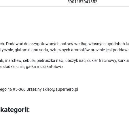
5901157041852
ych. Dodawać do przygotowanych potraw według własnych upodobań ku
ycznie, glutaminianu sodu, sztucznych aromatów oraz nie jest poddaw
, marchew, cebula, pietruszka nać, lubczyk nać; cukier trzcinowy, kurkum
a słodka, chilli, gałka muszkatołowa.
iego 46 95-060 Brzeziny sklep@superherb.pl
kategorii: