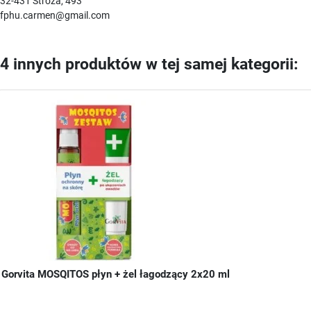
32-431 Stróża, 493
fphu.carmen@gmail.com
4 innych produktów w tej samej kategorii:
Gorvita MOSQITOS płyn + żel łagodzący 2x20 ml