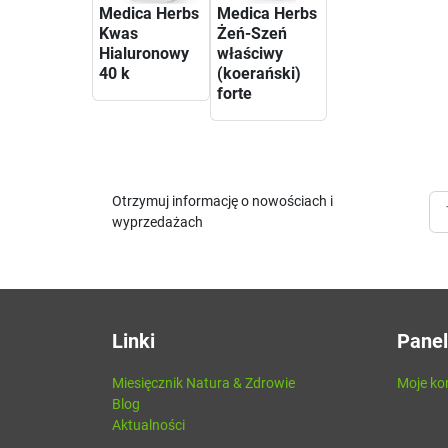
Medica Herbs
Medica Herbs
Kwas
Żeń-Szeń
Hialuronowy
właściwy
40 k
(koerański)
forte
Otrzymuj informację o nowościach i
wyprzedażach
Linki
Panel
Miesięcznik Natura & Zdrowie
Moje ko
Blog
Aktualności