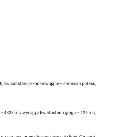
 – 0,6%, substancje konserwujące – sorbinian potasu,
 – 4333 mg, wyciąg z kwiatostanu głogu – 129 mg,
 w utrzymaniu prawidłowego ciśnienia krwi. Czosnek