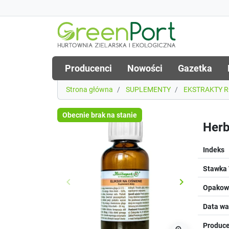
Producenci
Nowości
Gazetka
Strona główna
SUPLEMENTY
EKSTRAKTY 
Obecnie brak na stanie
Herb
Indeks
Stawka
keyboard_arrow_left
keyboard_arrow_right
Poprzedni
Następny
Opakowa
Data wa
Produce