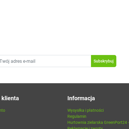
 klienta
Informacja
nto
Wysysłka i płatności
Regulamin
Hurtownia zielarska GreenPort24 
Reklamacje i zwroty