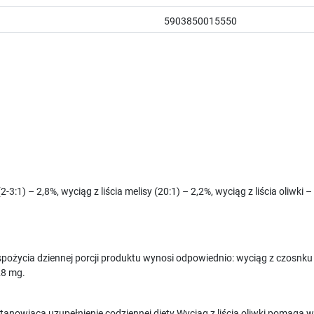
5903850015550
:1) – 2,8%, wyciąg z liścia melisy (20:1) – 2,2%, wyciąg z liścia oliwki
pożycia dziennej porcji produktu wynosi odpowiednio: wyciąg z czosnku
 28 mg.
ł stanowiąca uzupełnienie codziennej diety.Wyciąg z liścia oliwki pomaga