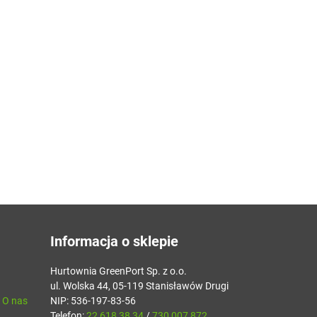
Informacja o sklepie
Hurtownia GreenPort Sp. z o.o.
ul. Wolska 44, 05-119 Stanisławów Drugi
- O nas
NIP: 536-197-83-56
Telefon:
22 618 38 34
/
730 007 872