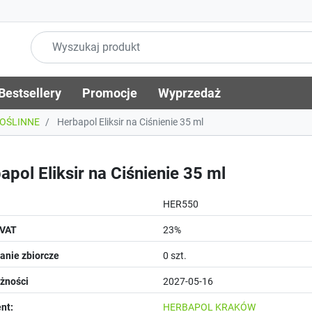
Bestsellery
Promocje
Wyprzedaż
ROŚLINNE
Herbapol Eliksir na Ciśnienie 35 ml
apol Eliksir na Ciśnienie 35 ml
HER550
 VAT
23%
nie zbiorcze
0 szt.
żności
2027-05-16
nt:
HERBAPOL KRAKÓW