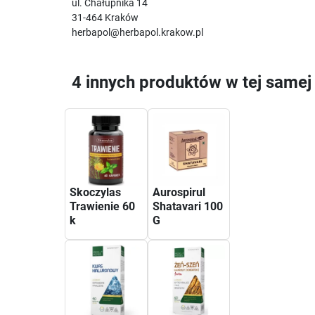
ul. Chałupnika 14
31-464 Kraków
herbapol@herbapol.krakow.pl
4 innych produktów w tej samej 
Skoczylas
Aurospirul
Trawienie 60
Shatavari 100
k
G