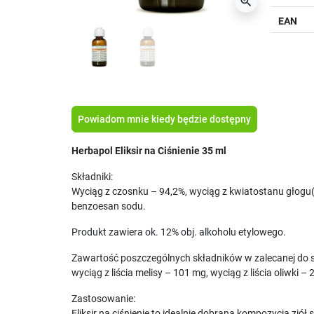
zoom_in
EAN
Powiadom mnie kiedy będzie dostępny
Herbapol Eliksir na Ciśnienie 35 ml
Składniki:
Wyciąg z czosnku – 94,2%, wyciąg z kwiatostanu głogu(2-3
benzoesan sodu.
Produkt zawiera ok. 12% obj. alkoholu etylowego.
Zawartość poszczególnych składników w zalecanej do s
wyciąg z liścia melisy – 101 mg, wyciąg z liścia oliwki –
Zastosowanie:
Eliksir na ciśnienie to idealnie dobrana kompozycja zió