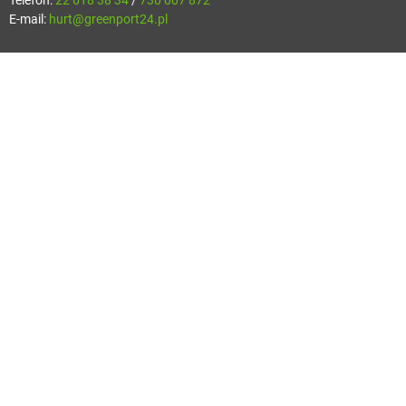
Telefon:
22 618 38 34
/
730 007 872
E-mail:
hurt@greenport24.pl