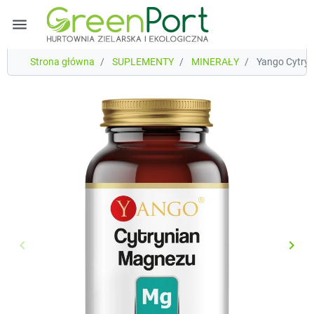
menu
Strona główna
SUPLEMENTY
MINERAŁY
Yango Cytryn
keyboard_arrow_left
keyboard_arrow_right
Poprzedni
Nast