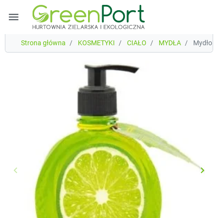
menu
Strona główna
KOSMETYKI
CIAŁO
MYDŁA
Mydło kr
keyboard_arrow_left
keyboard_arrow_right
Poprzedni
Nast