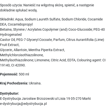
Sposób użycia: Nanieść na wilgotną skórę, spienić, a następnie
dokładnie spłukać wodą.
Składniki: Aqua, Sodium Laureth Sulfate, Sodium Chloride, Cocamide
DEA, Cocamidopropyl
Betainе, Styrene / Acrylates Copolymer (and) Coco-Glucoside; PEG-40
Hydrogenated
Castor Oil, PEG-7 Glyceryl Cocoate, Parfum, Citrus Aurantifolia (Lime)
Fruit Extract,
Glycerin, Allantoin, Mentha Piperita Extract,
Methylсhlorоіsothiazolinone,
Methylіsothiazolinone; Limonene, Citric Acid, EDTA, Colouring agent: CI
19140, CI 42090.
Pojemność
: 500 ml
Kraj Pochodzenia:
Ukraina.
Dystrybutor:
E-Dystrybucja Jarosław Brzozowski ul Lisia 19 05-270 Marki
e-dystrybucja@edystrybucja.pl