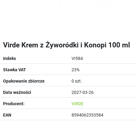
Virde Krem z Żyworódki i Konopi 100 ml
Indeks
VI584
Stawka VAT
23%
Opakowanie zbiorcze
0 szt.
Data ważności
2027-03-26
Producent:
VIRDE
EAN
8594062353584