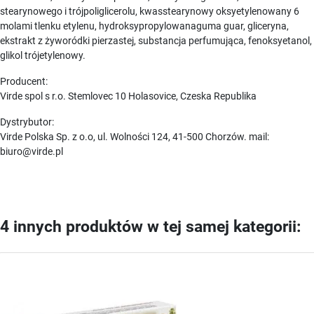
stearynowego i trójpoliglicerolu, kwasstearynowy oksyetylenowany 6
molami tlenku etylenu, hydroksypropylowanaguma guar, gliceryna,
ekstrakt z żyworódki pierzastej, substancja perfumująca, fenoksyetanol,
glikol trójetylenowy.
Producent:
Virde spol s r.o. Stemlovec 10 Holasovice, Czeska Republika
Dystrybutor:
Virde Polska Sp. z o.o, ul. Wolności 124, 41-500 Chorzów. mail:
biuro@virde.pl
4 innych produktów w tej samej kategorii: