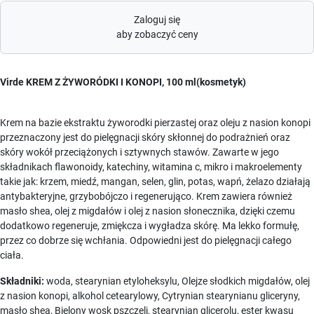
Zaloguj się
aby zobaczyć ceny
Virde KREM Z ŻYWORÓDKI I KONOPI, 100 ml(kosmetyk)
Krem na bazie ekstraktu żyworodki pierzastej oraz oleju z nasion konopi
przeznaczony jest do pielęgnacji skóry skłonnej do podrażnień oraz
skóry wokół przeciążonych i sztywnych stawów. Zawarte w jego
składnikach flawonoidy, katechiny, witamina c, mikro i makroelementy
takie jak: krzem, miedź, mangan, selen, glin, potas, wapń, żelazo działają
antybakteryjne, grzybobójczo i regenerująco. Krem zawiera również
masło shea, olej z migdałów i olej z nasion słonecznika, dzięki czemu
dodatkowo regeneruje, zmiękcza i wygładza skórę. Ma lekko formułę,
przez co dobrze się wchłania. Odpowiedni jest do pielęgnacji całego
ciała.
Składniki:
woda, stearynian etyloheksylu, Olejze słodkich migdałów, olej
z nasion konopi, alkohol cetearylowy, Cytrynian stearynianu gliceryny,
masło shea, Bielony wosk pszczeli, stearynian glicerolu, ester kwasu