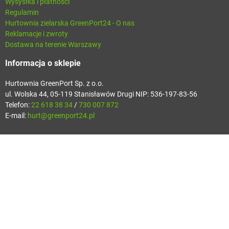
Wysysłka i płatności
Regulamin
Hurtownia zielarska GreenPort24 - O nas
Reklamacje i zwroty
Dostawa na terenie Warszawy
Informacja o sklepie
Hurtownia GreenPort Sp. z o.o.
ul. Wolska 44, 05-119 Stanisławów Drugi NIP: 536-197-83-56
Telefon:
22 618 38 34
/
730 007 872
E-mail:
hurt@greenport24.pl