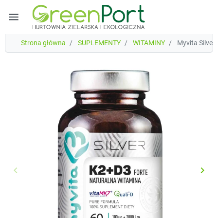
menu
Strona główna
SUPLEMENTY
WITAMINY
Myvita Silver
keyboard_arrow_left
keyboard_arrow_right
Poprzedni
Nast