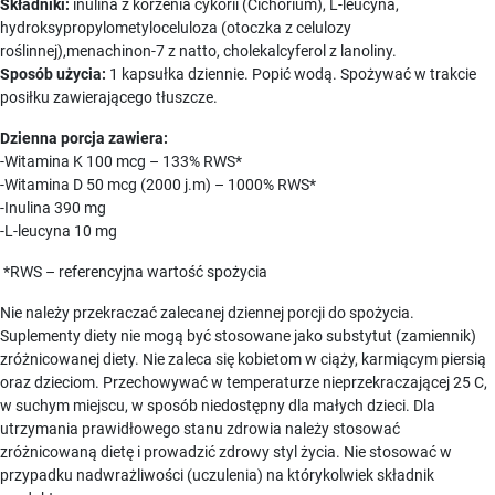
Składniki:
inulina z korzenia cykorii (Cichorium), L-leucyna,
hydroksypropylometyloceluloza (otoczka z celulozy
roślinnej),menachinon-7 z natto, cholekalcyferol z lanoliny.
Sposób użycia:
1 kapsułka dziennie. Popić wodą. Spożywać w trakcie
posiłku zawierającego tłuszcze.
Dzienna porcja zawiera:
-Witamina K 100 mcg – 133% RWS*
-Witamina D 50 mcg (2000 j.m) – 1000% RWS*
-Inulina 390 mg
-L-leucyna 10 mg
*RWS – referencyjna wartość spożycia
Nie należy przekraczać zalecanej dziennej porcji do spożycia.
Suplementy diety nie mogą być stosowane jako substytut (zamiennik)
zróżnicowanej diety. Nie zaleca się kobietom w ciąży, karmiącym piersią
oraz dzieciom. Przechowywać w temperaturze nieprzekraczającej 25 C,
w suchym miejscu, w sposób niedostępny dla małych dzieci. Dla
utrzymania prawidłowego stanu zdrowia należy stosować
zróżnicowaną dietę i prowadzić zdrowy styl życia. Nie stosować w
przypadku nadwrażliwości (uczulenia) na którykolwiek składnik