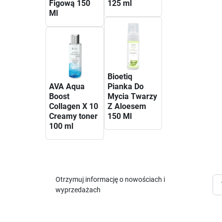
Figową 150
125 ml
Ml
Bioetiq
AVA Aqua
Pianka Do
Boost
Mycia Twarzy
Collagen X 10
Z Aloesem
Creamy toner
150 Ml
100 ml
Otrzymuj informację o nowościach i
wyprzedażach