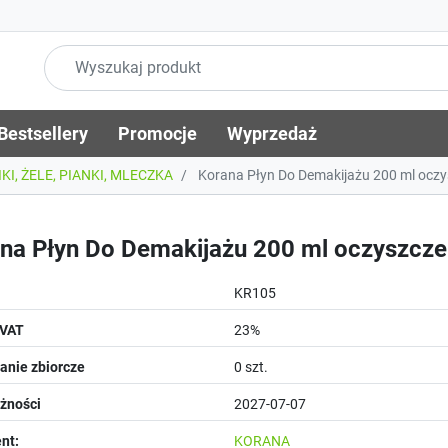
Bestsellery
Promocje
Wyprzedaż
KI, ŻELE, PIANKI, MLECZKA
Korana Płyn Do Demakijażu 200 ml oczy
na Płyn Do Demakijażu 200 ml oczyszcze
KR105
 VAT
23%
nie zbiorcze
0 szt.
żności
2027-07-07
nt:
KORANA