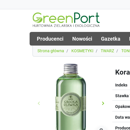
Producenci
Nowości
Gazetka
Strona główna
KOSMETYKI
TWARZ
TONI
Kora
Indeks
Stawka
keyboard_arrow_left
keyboard_arrow_right
Poprzedni
Następny
Opakowa
Data wa
Produce