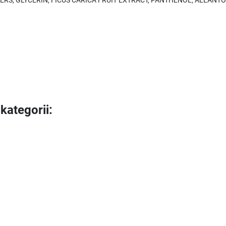
TERS, GLYCERIN, FICUS CARICA FRUIT EXTRACT, PANTHENOL, ALLANTO
kategorii: