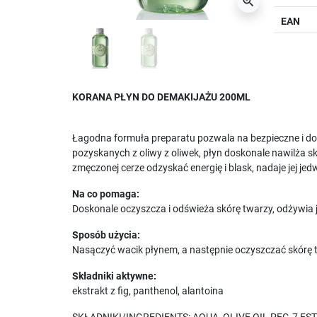
zoom_in
EAN
KORANA PŁYN DO DEMAKIJAŻU 200ML
Łagodna formuła preparatu pozwala na bezpieczne i dok
pozyskanych z oliwy z oliwek, płyn doskonale nawilża
zmęczonej cerze odzyskać energię i blask, nadaje jej je
Na co pomaga:
Doskonale oczyszcza i odświeża skórę twarzy, odżywia
Sposób użycia:
Nasączyć wacik płynem, a następnie oczyszczać skórę t
Składniki aktywne:
ekstrakt z fig, panthenol, alantoina