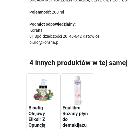
SKŁADNIKI/INGREDIENTS: AQUA, OLIVE OIL PEG-7 ES
Pojemność:
200 ml
Podmiot odpowiedzialny:
Korana
ul. Spółdzielczości 20, 40-642 Katowice
biuro@korana.pl
4 innych produktów w tej samej 
Bioetiq
Equilibra
Olejowy
Różany płyn
Eliksir Z
do
Opuncją
demakijażu