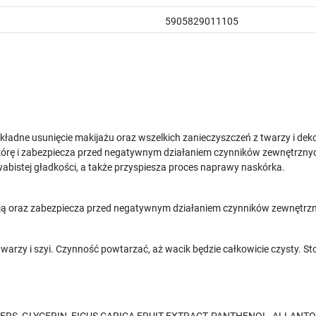
5905829011105
ładne usunięcie makijażu oraz wszelkich zanieczyszczeń z twarzy i deko
 skórę i zabezpiecza przed negatywnym działaniem czynników zewnętrz
dwabistej gładkości, a także przyspiesza proces naprawy naskórka.
 ją oraz zabezpiecza przed negatywnym działaniem czynników zewnętrz
warzy i szyi. Czynność powtarzać, aż wacik będzie całkowicie czysty. S