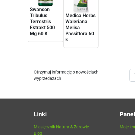
Swanson
Tribulus
Medica Herbs
Terrestris
Waleriana
Ektrakt 500
Melisa
Mg 60 K
Passiflora 60
k
Otrzymuj informację o nowościach i
wyprzedażach
Linki
Panel
Miesięcznik Natura & Zdrowie
Moje ko
Blog