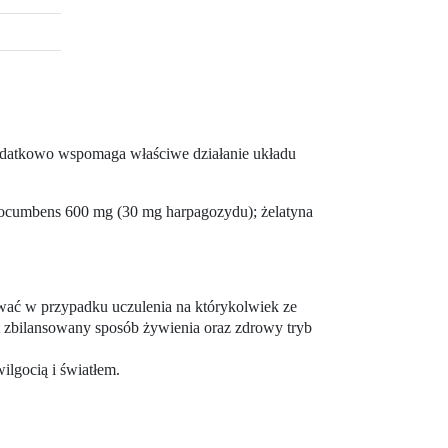
odatkowo wspomaga właściwe działanie układu
procumbens 600 mg (30 mg harpagozydu); żelatyna
sować w przypadku uczulenia na którykolwiek ze
st zbilansowany sposób żywienia oraz zdrowy tryb
lgocią i światłem.