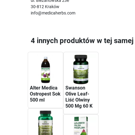
ul. Bieżanowska 23e
30-812 Kraków
info@medicaherbs.com
4 innych produktów w tej samej 
Alter Medica
Swanson
Ostropest Sok
Olive Leaf-
500 ml
Liść Olwiny
500 Mg 60 K