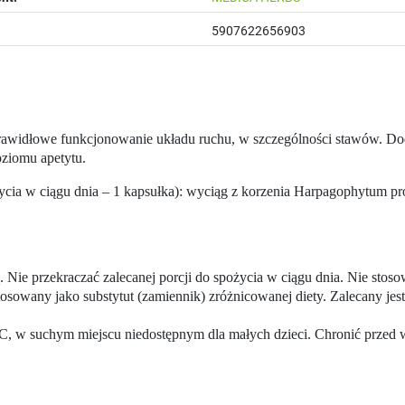
5907622656903
rawidłowe funkcjonowanie układu ruchu, w szczególności stawów. D
oziomu apetytu.
ożycia w ciągu dnia – 1 kapsułka): wyciąg z korzenia Harpagophytum 
ą. Nie przekraczać zalecanej porcji do spożycia w ciągu dnia. Nie sto
osowany jako substytut (zamiennik) zróżnicowanej diety. Zalecany je
, w suchym miejscu niedostępnym dla małych dzieci. Chronić przed wi