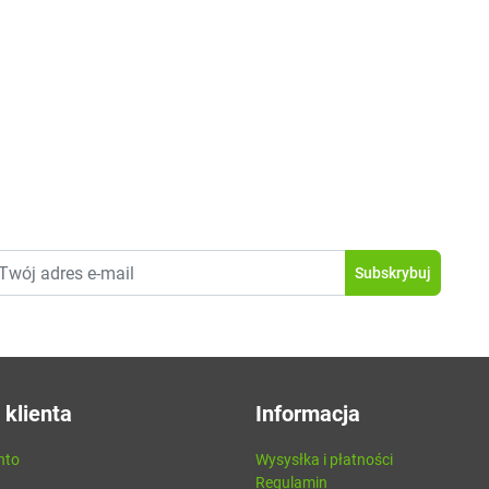
 klienta
Informacja
nto
Wysysłka i płatności
Regulamin