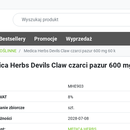
Bestsellery
Promocje
Wyprzedaż
ROŚLINNE
Medica Herbs Devils Claw czarci pazur 600 mg 60 k
ca Herbs Devils Claw czarci pazur 600 m
MHE903
 VAT
8%
nie zbiorcze
szt.
żności
2028-07-08
nt:
MEDICA HERBS