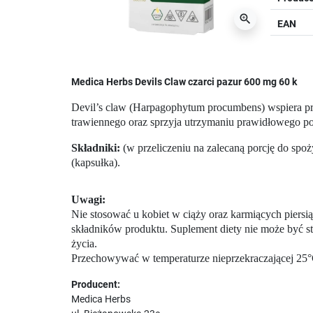
zoom_in
EAN
Medica Herbs Devils Claw czarci pazur 600 mg 60 k
Devil’s claw (Harpagophytum procumbens) wspiera p
trawiennego oraz sprzyja utrzymaniu prawidłowego p
Składniki:
(w przeliczeniu na zalecaną porcję do sp
(kapsułka).
Uwagi:
Nie stosować u kobiet w ciąży oraz karmiących piersi
składników produktu. Suplement diety nie może być st
życia.
Przechowywać w temperaturze nieprzekraczającej 25°C
Producent:
Medica Herbs