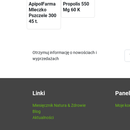
ApipolFarma
Propolis 550
Mleczko
Mg 60 K
Pszczele 300
45 t.
Otrzymuj informację o nowościach i
wyprzedażach
Linki
Panel
Miesięcznik Natura & Zdrowie
Moje ko
Blog
Aktualności