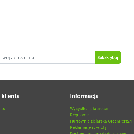
 klienta
Informacja
nto
Wysysłka i płatności
Regulamin
Hurtownia zielarska GreenPort24 
Reklamacje i zwroty
Dostawa na terenie Warszawy