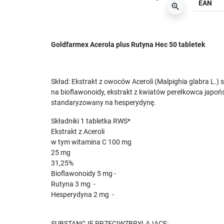
EAN
zoom_in
Goldfarmex Acerola plus Rutyna Hec 50 tabletek
Skład: Ekstrakt z owoców Aceroli (Malpighia glabra L
na bioflawonoidy, ekstrakt z kwiatów perełkowca japoń
standaryzowany na hesperydynę.
Składniki 1 tabletka RWS*
Ekstrakt z Aceroli
w tym witamina C 100 mg
25 mg
31,25%
Bioflawonoidy 5 mg -
Rutyna 3 mg -
Hesperydyna 2 mg -
SUBSTANCJE PRZECIWZBRYLAJĄCE: