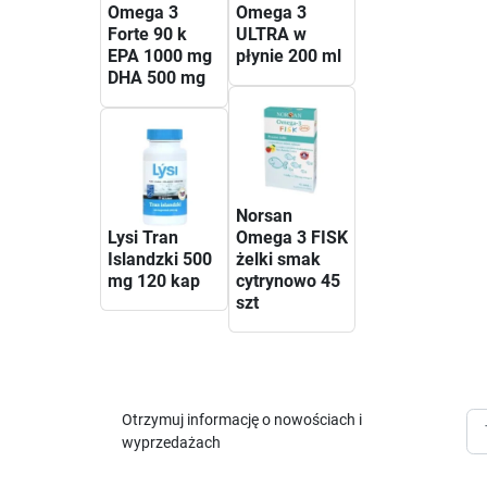
Omega 3
Omega 3
Forte 90 k
ULTRA w
EPA 1000 mg
płynie 200 ml
DHA 500 mg
Norsan
Lysi Tran
Omega 3 FISK
Islandzki 500
żelki smak
mg 120 kap
cytrynowo 45
szt
Otrzymuj informację o nowościach i
wyprzedażach