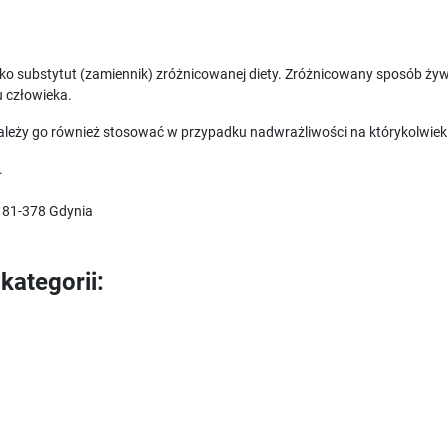
ako substytut (zamiennik) zróżnicowanej diety. Zróżnicowany sposób ży
 człowieka.
 należy go również stosować w przypadku nadwrażliwości na którykolwiek 
.
0, 81-378 Gdynia
kategorii: