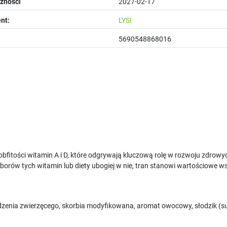
żności
2027-02-17
nt:
LYSI
5690548868016
bfitości witamin A i D, które odgrywają kluczową rolę w rozwoju zdrowy
orów tych witamin lub diety ubogiej w nie, tran stanowi wartościowe ws
odzenia zwierzęcego, skorbia modyfikowana, aromat owocowy, słodzik (sukr