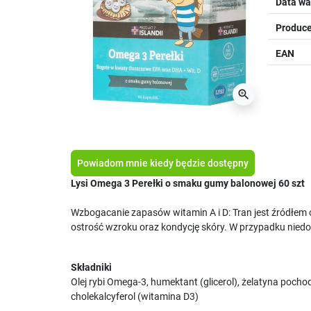
Data wa
Produce
EAN
zoom_in
Powiadom mnie kiedy będzie dostępny
Lysi Omega 3 Perełki o smaku gumy balonowej 60 szt
Wzbogacanie zapasów witamin A i D: Tran jest źródłem o
ostrość wzroku oraz kondycję skóry. W przypadku niedob
Składniki
Olej rybi Omega-3, humektant (glicerol), żelatyna poch
cholekalcyferol (witamina D3)