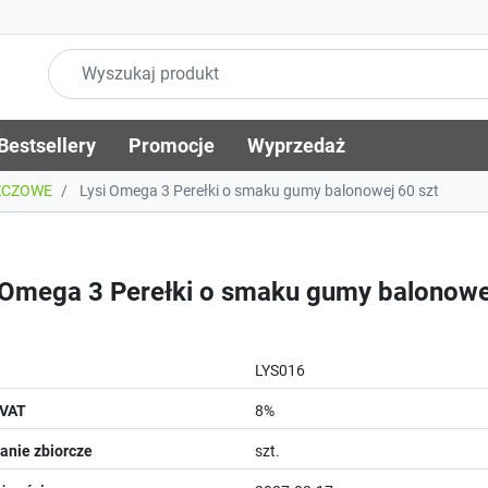
Bestsellery
Promocje
Wyprzedaż
ZCZOWE
Lysi Omega 3 Perełki o smaku gumy balonowej 60 szt
 Omega 3 Perełki o smaku gumy balonowe
LYS016
 VAT
8%
nie zbiorcze
szt.