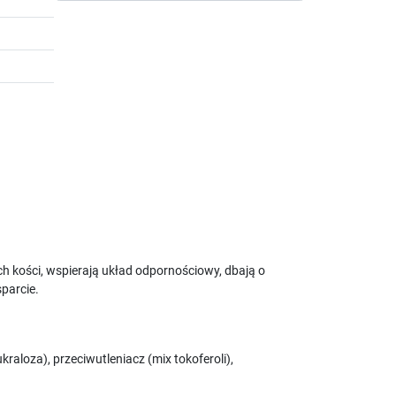
ch kości, wspierają układ odpornościowy, dbają o
parcie.
aloza), przeciwutleniacz (mix tokoferoli),