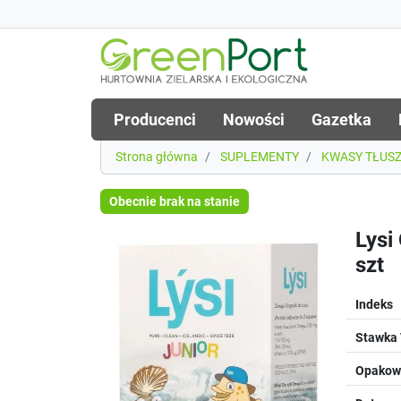
Producenci
Nowości
Gazetka
Strona główna
SUPLEMENTY
KWASY TŁUS
Obecnie brak na stanie
Lysi
szt
Indeks
Stawka
Opakowa