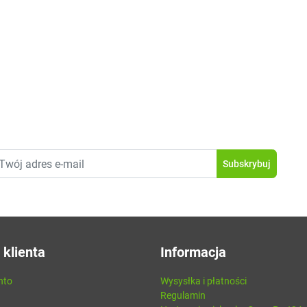
 klienta
Informacja
nto
Wysysłka i płatności
Regulamin