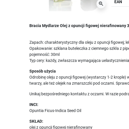
EAN
zoom_in
Bracia Mydlarze Olej z opuncji figowej nierafinowany 
Zapach: charakterystyczny dla oleju z opuncji figowej; l
Opakowanie: szklana buteleczka z ciemnego szkła z pip
pojemność: 30ml
Typ cery: każdy, zwłaszcza wymagająca uelastycznienia 
Sposób użycia
Odrobinę oleju z opuncji figowej (wystarczy 1-2 krople
twarzy, ale też olejek na zmarszczki pod oczami. Sprawd
Unikaj bezpośredniego kontaktu z oczami. W razie podr
INCI:
Opuntia Ficus-Indica Seed Oil
SKŁAD:
olej z opuncji figowej nierafinowany