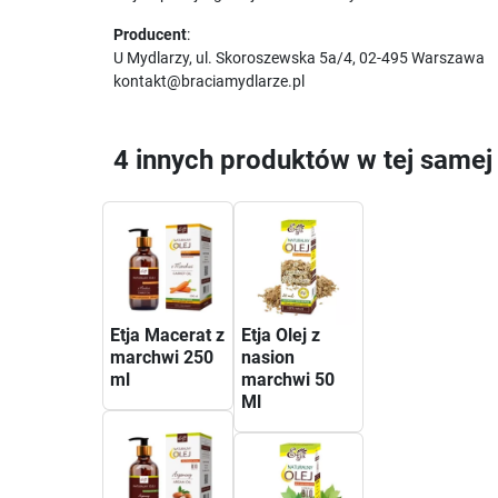
Producent
:
U Mydlarzy, ul. Skoroszewska 5a/4, 02-495 Warszawa
kontakt@braciamydlarze.pl
4 innych produktów w tej samej 
Etja Macerat z
Etja Olej z
marchwi 250
nasion
ml
marchwi 50
Ml