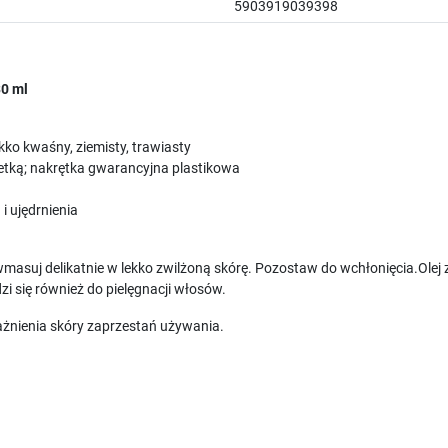
5903919039398
30 ml
ekko kwaśny, ziemisty, trawiasty
etką; nakrętka gwarancyjna plastikowa
i ujędrnienia
) wmasuj delikatnie w lekko zwilżoną skórę. Pozostaw do wchłonięcia.Ole
zi się również do pielęgnacji włosów.
ażnienia skóry zaprzestań używania.