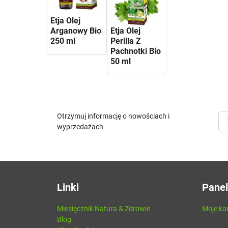
Etja Olej
Arganowy Bio
Etja Olej
250 ml
Perilla Z
Pachnotki Bio
50 ml
Otrzymuj informację o nowościach i
wyprzedażach
Linki
Panel
Miesięcznik Natura & Zdrowie
Moje ko
Blog