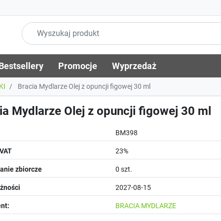
Bestsellery
Promocje
Wyprzedaż
KI
Bracia Mydlarze Olej z opuncji figowej 30 ml
ia Mydlarze Olej z opuncji figowej 30 ml
BM398
 VAT
23%
nie zbiorcze
0 szt.
żności
2027-08-15
nt:
BRACIA MYDLARZE