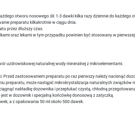
 do każdego otworu nosowego.śli: 1-3 dawki kilka razy dziennie do każdeg
anie preparatu kilkakrotnie w ciągu dnia.
tu przez dłuższy czas.
mi oraz lekami w tym przypadku powinien być stosowany w pierwszej k
wór uzdrowiskowej naturalnej wody mineralnej z mikroelementami.
 Przed zastosowaniem preparatu po raz pierwszy należy nacisnąć dozown
niu preparatu, może nastąpić mikrokrystalizacja naturalnych związków 
iągnąć nakładkę dozownika i przepłukać czystą, chłodną przegotowan
jest w dozownik i specjalną końcówkę donosową z zatyczką.
awek, a z opakowania 50 ml około 500 dawek.