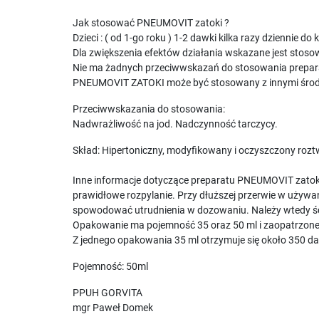
Jak stosować PNEUMOVIT zatoki ?
Dzieci : ( od 1-go roku ) 1-2 dawki kilka razy dziennie
Dla zwiększenia efektów działania wskazane jest stosow
Nie ma żadnych przeciwwskazań do stosowania prepara
PNEUMOVIT ZATOKI może być stosowany z innymi środka
Przeciwwskazania do stosowania:
Nadwrażliwość na jod. Nadczynność tarczycy.
Skład: Hipertoniczny, modyfikowany i oczyszczony rozt
Inne informacje dotyczące preparatu PNEUMOVIT zatoki:
prawidłowe rozpylanie. Przy dłuższej przerwie w używa
spowodować utrudnienia w dozowaniu. Należy wtedy śc
Opakowanie ma pojemność 35 oraz 50 ml i zaopatrzone 
Z jednego opakowania 35 ml otrzymuje się około 350 d
Pojemność: 50ml
PPUH GORVITA
mgr Paweł Domek