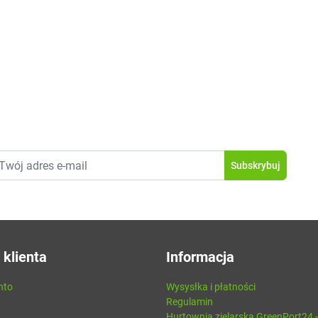
 klienta
Informacja
nto
Wysysłka i płatności
Regulamin
Hurtownia zielarska GreenPort24 