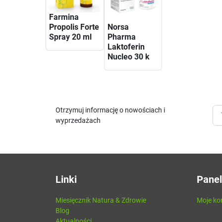
Farmina
Propolis Forte
Norsa
Spray 20 ml
Pharma
Laktoferin
Nucleo 30 k
Otrzymuj informację o nowościach i
wyprzedażach
Linki
Panel
Miesięcznik Natura & Zdrowie
Moje ko
Blog
Aktualności