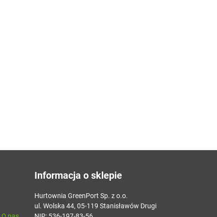
Informacja o sklepie
Hurtownia GreenPort Sp. z o.o.
ul. Wolska 44, 05-119 Stanisławów Drugi
- O nas
NIP: 536-197-83-56