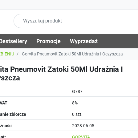
Bestsellery
Promocje
Wyprzedaż
ĘBIENIU
Gorvita Pneumovit Zatoki 50Ml Udrażnia I Oczyszcza
ita Pneumovit Zatoki 50Ml Udrażnia I
yszcza
G787
 VAT
8%
nie zbiorcze
0 szt.
żności
2028-06-05
nt:
GORVITA