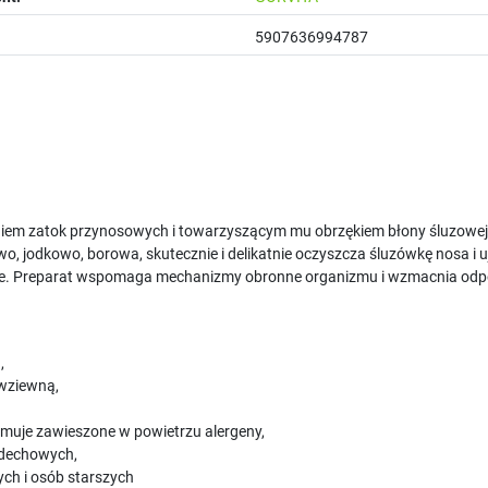
5907636994787
eniem zatok przynosowych i towarzyszącym mu obrzękiem błony śluzowej
jodkowo, borowa, skutecznie i delikatnie oczyszcza śluzówkę nosa i u
we. Preparat wspomaga mechanizmy obronne organizmu i wzmacnia odporn
,
wziewną,
muje zawieszone w powietrzu alergeny,
ddechowych,
ych i osób starszych