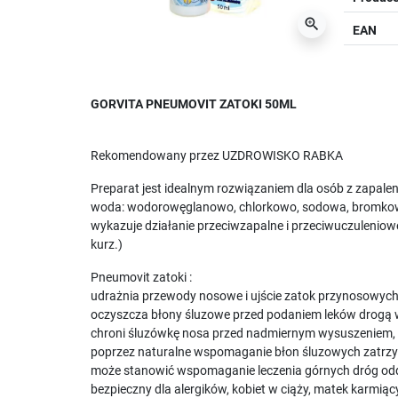
zoom_in
EAN
GORVITA PNEUMOVIT ZATOKI 50ML
Rekomendowany przez UZDROWISKO RABKA
Preparat jest idealnym rozwiązaniem dla osób z zapal
woda: wodorowęglanowo, chlorkowo, sodowa, bromkowo, 
wykazuje działanie przeciwzapalne i przeciwuczulenio
kurz.)
Pneumovit zatoki :
udrażnia przewody nosowe i ujście zatok przynosowych
oczyszcza błony śluzowe przed podaniem leków drogą 
chroni śluzówkę nosa przed nadmiernym wysuszeniem,
poprzez naturalne wspomaganie błon śluzowych zatrzy
może stanowić wspomaganie leczenia górnych dróg o
bezpieczny dla alergików, kobiet w ciąży, matek karmiąc