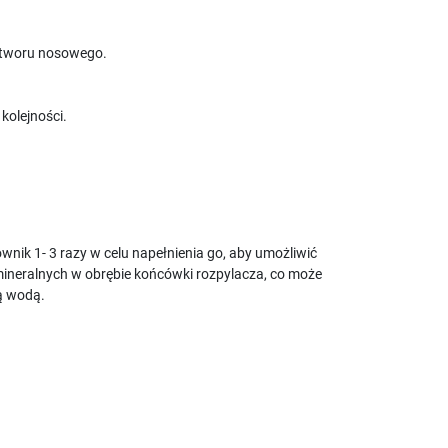
o otworu nosowego.
olejności.
ik 1- 3 razy w celu napełnienia go, aby umożliwić
mineralnych w obrębie końcówki rozpylacza, co może
ą wodą.