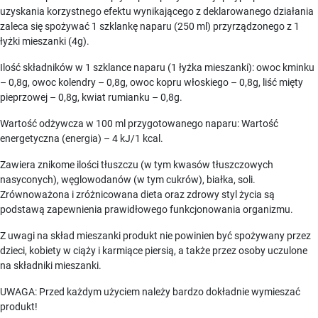
uzyskania korzystnego efektu wynikającego z deklarowanego działania
zaleca się spożywać 1 szklankę naparu (250 ml) przyrządzonego z 1
łyżki mieszanki (4g).
Ilość składników w 1 szklance naparu (1 łyżka mieszanki): owoc kminku
– 0,8g, owoc kolendry – 0,8g, owoc kopru włoskiego – 0,8g, liść mięty
pieprzowej – 0,8g, kwiat rumianku – 0,8g.
Wartość odżywcza w 100 ml przygotowanego naparu: Wartość
energetyczna (energia) – 4 kJ/1 kcal.
Zawiera znikome ilości tłuszczu (w tym kwasów tłuszczowych
nasyconych), węglowodanów (w tym cukrów), białka, soli.
Zrównoważona i zróżnicowana dieta oraz zdrowy styl życia są
podstawą zapewnienia prawidłowego funkcjonowania organizmu.
Z uwagi na skład mieszanki produkt nie powinien być spożywany przez
dzieci, kobiety w ciąży i karmiące piersią, a także przez osoby uczulone
na składniki mieszanki.
UWAGA: Przed każdym użyciem należy bardzo dokładnie wymieszać
produkt!