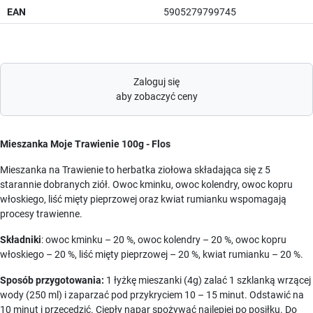
EAN
5905279799745
Zaloguj się
aby zobaczyć ceny
Mieszanka Moje Trawienie 100g - Flos
Mieszanka na Trawienie to herbatka ziołowa składająca się z 5
starannie dobranych ziół. Owoc kminku, owoc kolendry, owoc kopru
włoskiego, liść mięty pieprzowej oraz kwiat rumianku wspomagają
procesy trawienne.
Składniki
: owoc kminku – 20 %, owoc kolendry – 20 %, owoc kopru
włoskiego – 20 %, liść mięty pieprzowej – 20 %, kwiat rumianku – 20 %.
Sposób przygotowania:
1 łyżkę mieszanki (4g) zalać 1 szklanką wrzącej
wody (250 ml) i zaparzać pod przykryciem 10 – 15 minut. Odstawić na
10 minut i przecedzić. Ciepły napar spożywać najlepiej po posiłku. Do