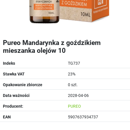
Pureo Mandarynka z goździkiem
mieszanka olejów 10
Indeks
TG737
Stawka VAT
23%
Opakowanie zbiorcze
0 szt.
Data ważności
2028-04-06
Producent:
PUREO
EAN
5907637934737