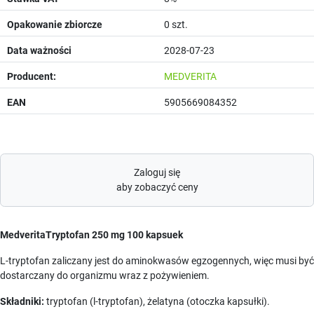
Opakowanie zbiorcze
0 szt.
Data ważności
2028-07-23
Producent:
MEDVERITA
EAN
5905669084352
Zaloguj się
aby zobaczyć ceny
MedveritaTryptofan 250 mg 100 kapsuek
L-tryptofan zaliczany jest do aminokwasów egzogennych, więc musi być
dostarczany do organizmu wraz z pożywieniem.
Składniki:
tryptofan (l-tryptofan), żelatyna (otoczka kapsułki).