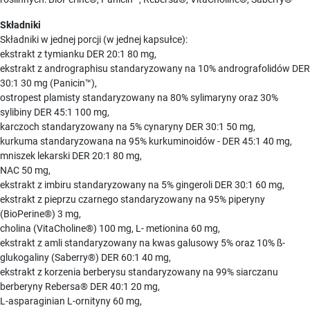
Składniki
Składniki w jednej porcji (w jednej kapsułce):
ekstrakt z tymianku DER 20:1 80 mg,
ekstrakt z andrographisu standaryzowany na 10% andrografolidów DER
30:1 30 mg (Panicin™),
ostropest plamisty standaryzowany na 80% sylimaryny oraz 30%
sylibiny DER 45:1 100 mg,
karczoch standaryzowany na 5% cynaryny DER 30:1 50 mg,
kurkuma standaryzowana na 95% kurkuminoidów - DER 45:1 40 mg,
mniszek lekarski DER 20:1 80 mg,
NAC 50 mg,
ekstrakt z imbiru standaryzowany na 5% gingeroli DER 30:1 60 mg,
ekstrakt z pieprzu czarnego standaryzowany na 95% piperyny
(BioPerine®) 3 mg,
cholina (VitaCholine®) 100 mg, L- metionina 60 mg,
ekstrakt z amli standaryzowany na kwas galusowy 5% oraz 10% ß-
glukogaliny (Saberry®) DER 60:1 40 mg,
ekstrakt z korzenia berberysu standaryzowany na 99% siarczanu
berberyny Rebersa® DER 40:1 20 mg,
L-asparaginian L-ornityny 60 mg,