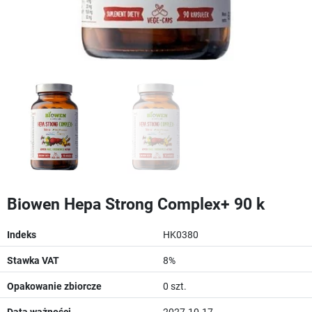
Biowen Hepa Strong Complex+ 90 k
Indeks
HK0380
Stawka VAT
8%
Opakowanie zbiorcze
0 szt.
Data ważności
2027-10-17