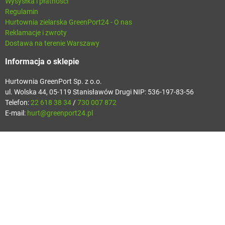
Wysysłka i płatności
Regulamin
Hurtownia zielarska GreenPort24 - O nas
Reklamacje i zwroty
Dostawa na terenie Warszawy
Informacja o sklepie
Hurtownia GreenPort Sp. z o.o.
ul. Wolska 44, 05-119 Stanisławów Drugi NIP: 536-197-83-56
Telefon:
22 618 38 34
/
730 007 872
E-mail:
hurt@greenport24.pl