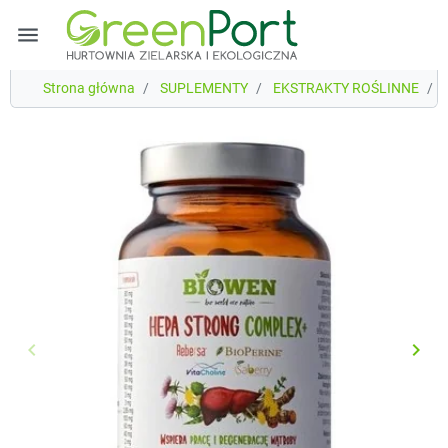
menu
Strona główna
SUPLEMENTY
EKSTRAKTY ROŚLINNE
B
keyboard_arrow_left
keyboard_arrow_right
Poprzedni
Nast