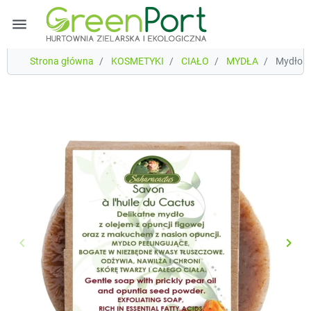
menu
Strona główna
KOSMETYKI
CIAŁO
MYDŁA
Mydło z 
keyboard_arrow_left
keyboard_arrow_right
Poprzedni
Nast