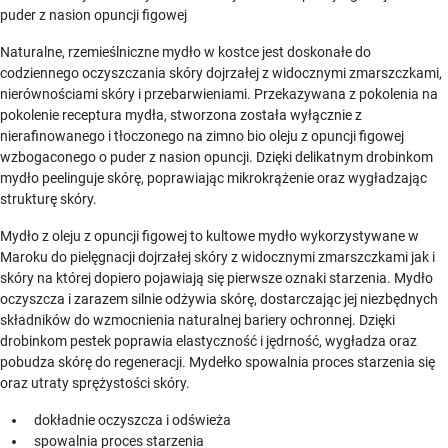
puder z nasion opuncji figowej
Naturalne, rzemieślniczne mydło w kostce jest doskonałe do
codziennego oczyszczania skóry dojrzałej z widocznymi zmarszczkami,
nierównościami skóry i przebarwieniami. Przekazywana z pokolenia na
pokolenie receptura mydła, stworzona została wyłącznie z
nierafinowanego i tłoczonego na zimno bio oleju z opuncji figowej
wzbogaconego o puder z nasion opuncji. Dzięki delikatnym drobinkom
mydło peelinguje skórę, poprawiając mikrokrążenie oraz wygładzając
strukturę skóry.
Mydło z oleju z opuncji figowej to kultowe mydło wykorzystywane w
Maroku do pielęgnacji dojrzałej skóry z widocznymi zmarszczkami jak i
skóry na której dopiero pojawiają się pierwsze oznaki starzenia. Mydło
oczyszcza i zarazem silnie odżywia skórę, dostarczając jej niezbędnych
składników do wzmocnienia naturalnej bariery ochronnej. Dzięki
drobinkom pestek poprawia elastyczność i jędrność, wygładza oraz
pobudza skórę do regeneracji. Mydełko spowalnia proces starzenia się
oraz utraty sprężystości skóry.
dokładnie oczyszcza i odświeża
spowalnia proces starzenia