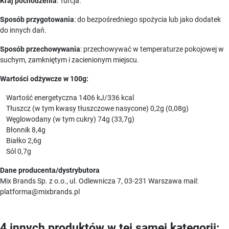
Kraj pochodzenia
: Turcja.
Sposób przygotowania
: do bezpośredniego spożycia lub jako dodatek
do innych dań.
Sposób przechowywania
: przechowywać w temperaturze pokojowej w
suchym, zamkniętym i zacienionym miejscu.
Wartości odżywcze w 100g:
Wartość energetyczna 1406 kJ/336 kcal
Tłuszcz (w tym kwasy tłuszczowe nasycone) 0,2g (0,08g)
Węglowodany (w tym cukry) 74g (33,7g)
Błonnik 8,4g
Białko 2,6g
Sól 0,7g
Dane producenta/dystrybutora
Mix Brands Sp. z o.o., ul. Odlewnicza 7, 03-231 Warszawa mail:
platforma@mixbrands.pl
4 innych produktów w tej samej kategorii: