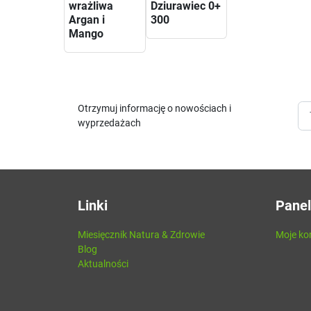
wrażliwa
Dziurawiec 0+
Argan i
300
Mango
Otrzymuj informację o nowościach i
wyprzedażach
Linki
Panel
Miesięcznik Natura & Zdrowie
Moje ko
Blog
Aktualności