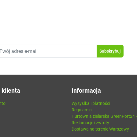
 klienta
Informacja
nto
Wysysłka i płatności
Regulamin
Hurtownia zielarska GreenPort24 
Reklamacje i zwroty
Dostawa na terenie Warszawy