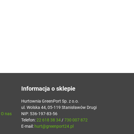
Informacja o sklepie
Hurtownia GreenPort Sp. z o.o.
ul. Wolska 44, 05-119 Stanisławów Drugi
- O nas
NIP: 536-197-83-56
Telefon:
22 618 38 34
/
730 007 872
E-mail:
hurt@greenport24.pl