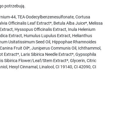
go potrzebują.
rnium-44, TEA-Dodecylbenzenesulfonate, Cortusa
via Officinalis Leaf Extract*, Betula Alba Juice*, Melissa
Extract, Hyssopus Officinalis Extract, Inula Helenium
andica Extract, Humulus Lupulus Extract, Helianthus
*, Linum Usitatissimum Seed Oil, Hippophae Rhamnoides
 Canina Fruit Oil*, Juniperus Communis Oil, Ichthammol,
ot Extract*, Larix Sibirica Needle Extract*, Gypsophila
s Sibirica Flower/Leaf/Stem Extract*, Glycerin, Citric
iol, Hexyl Cinnamal, Linalool, CI 19140, CI 42090, CI