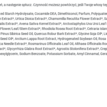
ień, a następnie spłucz. Czynność możesz powtórzyć, jeśli Twoje włosy te
ed Starch Hydrolysate, Cocamide DEA, Dimethiconol, Parfum, Polyquate
 Extract*, Urtica Dioica Extract*, Chamomilla Recutita Flower Extract*, Sal
lis Extract*, Avena Sativa Kernel Extract*, Arctostaphylos Uva Ursi Leaf 
ca Flower/Leaf/Stem Extract*, Rhodiola Rosea Root Extract*, Cetraria Isl
, Pinus Sibirica Seed Oil, Quercus Robur Bark Extract*, Glycine Soja Oil
us Seed Oil*, Arctium Lappa Root Extract, Hydrogenated Soybean Oil, Rosa
ca Needle Extract*, Rosmarinus Officinalis Leaf Oil, Althaea Officinalis Ro
ct*, Glycyrrhiza Glabra Root Extract*, Agrostis Stolonifera Extract*, Crepi
lhexylglycerin, Sodium Benzoate, Potassium Sorbate, Amyl Cinnamal, Geran