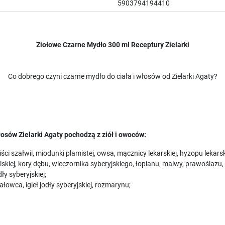
5903794194410
Ziołowe Czarne Mydło 300 ml Receptury Zielarki
Co dobrego czyni czarne mydło do ciała i włosów od Zielarki Agaty?
osów Zielarki Agaty pochodzą z ziół i owoców:
iści szałwii, miodunki plamistej, owsa, mącznicy lekarskiej, hyzopu lekar
lskiej, kory dębu, wieczornika syberyjskiego, łopianu, malwy, prawoślazu
dły syberyjskiej;
, jałowca, igieł jodły syberyjskiej, rozmarynu;