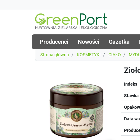
Producenci
Nowości
Gazetka
Strona główna
KOSMETYKI
CIAŁO
MYD
Zioł
Indeks
Stawka
Opakowa
Data wa
Produce