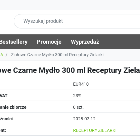
Bestsellery
Promocje
Wyprzedaż
ŁA
Ziołowe Czarne Mydło 300 ml Receptury Zielarki
owe Czarne Mydło 300 ml Receptury Ziela
EUR410
 VAT
23%
nie zbiorcze
0 szt.
żności
2028-02-12
nt:
RECEPTURY ZIELARKI