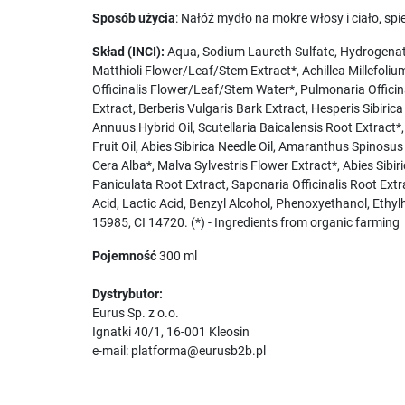
Sposób użycia
: Nałóż mydło na mokre włosy i ciało, sp
Skład (INCI):
Aqua, Sodium Laureth Sulfate, Hydrogenat
Matthioli Flower/Leaf/Stem Extract*, Achillea Millefolium
Officinalis Flower/Leaf/Stem Water*, Pulmonaria Officina
Extract, Berberis Vulgaris Bark Extract, Hesperis Sibiri
Annuus Hybrid Oil, Scutellaria Baicalensis Root Extract*
Fruit Oil, Abies Sibirica Needle Oil, Amaranthus Spinos
Cera Alba*, Malva Sylvestris Flower Extract*, Abies Sibiri
Paniculata Root Extract, Saponaria Officinalis Root Extra
Acid, Lactic Acid, Benzyl Alcohol, Phenoxyethanol, Ethy
15985, CI 14720. (*) - Ingredients from organic farming
Pojemność
300 ml
Dystrybutor:
Eurus Sp. z o.o.
Ignatki 40/1, 16-001 Kleosin
e-mail: platforma@eurusb2b.pl