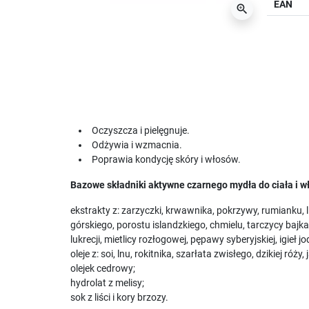
EAN
zoom_in
Oczyszcza i pielęgnuje.
Odżywia i wzmacnia.
Poprawia kondycję skóry i włosów.
Bazowe składniki aktywne czarnego mydła do ciała i wł
ekstrakty z: zarzyczki, krwawnika, pokrzywy, rumianku, l
górskiego, porostu islandzkiego, chmielu, tarczycy bajka
lukrecji, mietlicy rozłogowej, pępawy syberyjskiej, igieł jo
oleje z: soi, lnu, rokitnika, szarłata zwisłego, dzikiej róży
olejek cedrowy;
hydrolat z melisy;
sok z liści i kory brzozy.