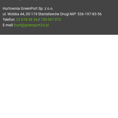
Hurtownia GreenPort Sp. z o.o.
ul. Wolska 44, 05-119 Stanisławów Drugi NIP: 536-197-83-56
Telefon:
22 618 38 34
/
730 007 872
E-mail:
hurt@greenport24.pl