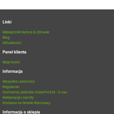
Linki
Miesięcznik Natura & Zdrowie
Blog
Aktualności
Panel klienta
Moje konto
Informacja
Wysysłka i płatności
Regulamin
Hurtownia zielarska GreenPort24 - O nas
Reklamacje i zwroty
Dostawa na terenie Warszawy
Informacja o sklepie