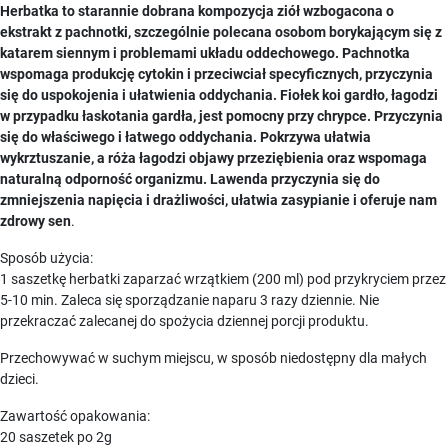
Herbatka to starannie dobrana kompozycja ziół wzbogacona o
ekstrakt z pachnotki, szczególnie polecana osobom borykającym się z
katarem siennym i problemami układu oddechowego. Pachnotka
wspomaga produkcję cytokin i przeciwciał specyficznych, przyczynia
się do uspokojenia i ułatwienia oddychania. Fiołek koi gardło, łagodzi
w przypadku łaskotania gardła, jest pomocny przy chrypce. Przyczynia
się do właściwego i łatwego oddychania. Pokrzywa ułatwia
wykrztuszanie, a róża łagodzi objawy przeziębienia oraz wspomaga
naturalną odporność organizmu. Lawenda przyczynia się do
zmniejszenia napięcia i drażliwości, ułatwia zasypianie i oferuje nam
zdrowy sen
.
Sposób użycia:
1 saszetkę herbatki zaparzać wrzątkiem (200 ml) pod przykryciem przez
5-10 min. Zaleca się sporządzanie naparu 3 razy dziennie. Nie
przekraczać zalecanej do spożycia dziennej porcji produktu.
Przechowywać w suchym miejscu, w sposób niedostępny dla małych
dzieci.
Zawartość opakowania:
20 saszetek po 2g