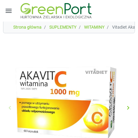
menu
Strona główna
SUPLEMENTY
WITAMINY
Vitadiet Aka
keyboard_arrow_left
keyboard_arrow_right
Poprzedni
Nast