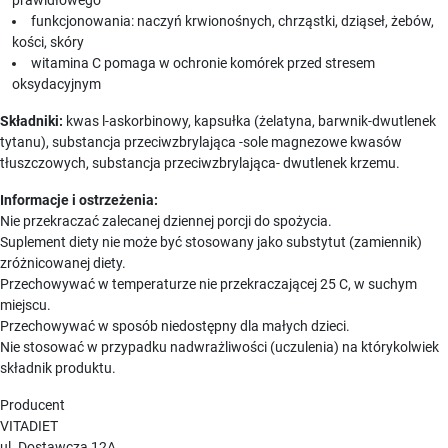
funkcjonowania: naczyń krwionośnych, chrząstki, dziąseł, żebów,
kości, skóry
witamina C pomaga w ochronie komórek przed stresem
oksydacyjnym
Składniki:
kwas l-askorbinowy, kapsułka (żelatyna, barwnik-dwutlenek
tytanu), substancja przeciwzbrylająca -sole magnezowe kwasów
tłuszczowych, substancja przeciwzbrylająca- dwutlenek krzemu.
Informacje i ostrzeżenia:
Nie przekraczać zalecanej dziennej porcji do spożycia.
Suplement diety nie może być stosowany jako substytut (zamiennik)
zróżnicowanej diety.
Przechowywać w temperaturze nie przekraczającej 25 C, w suchym
miejscu.
Przechowywać w sposób niedostępny dla małych dzieci.
Nie stosować w przypadku nadwrażliwości (uczulenia) na którykolwiek
składnik produktu.
Producent
VITADIET
ul. Dostawcza 12A